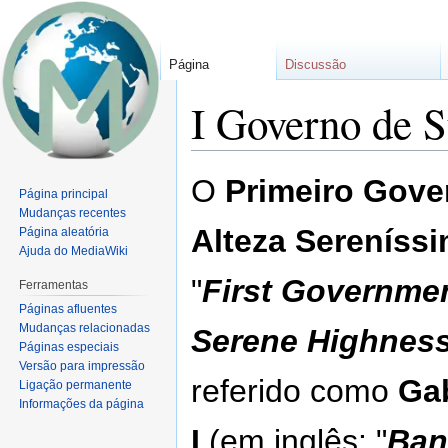
Página
Discussão
I Governo de S
Ir
Ir
O
Primeiro Gove
Página principal
para
para
Mudanças recentes
navegação
pesquisar
Alteza Sereníss
Página aleatória
Ajuda do MediaWiki
"
First Governmen
Ferramentas
Páginas afluentes
Mudanças relacionadas
Serene Highnes
Páginas especiais
Versão para impressão
referido como
Ga
Ligação permanente
Informações da página
I
(em inglês: "
Ban