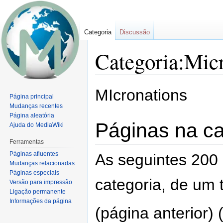
Categoria
Discussão
Categoria:Mic
Ir
Ir
MIcronations
Página principal
para
para
Mudanças recentes
navegação
pesquisar
Página aleatória
Páginas na ca
Ajuda do MediaWiki
Ferramentas
Páginas afluentes
As seguintes 200
Mudanças relacionadas
Páginas especiais
categoria, de um 
Versão para impressão
Ligação permanente
Informações da página
(página anterior) 