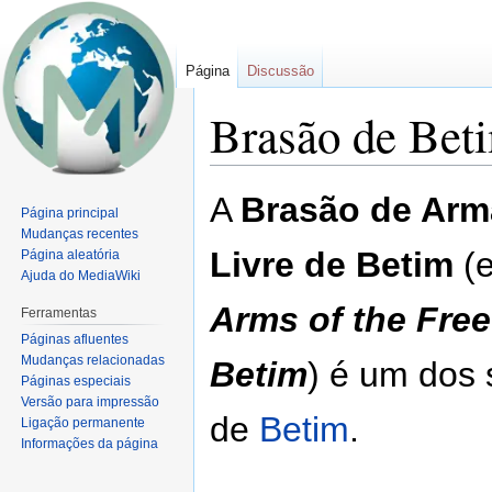
Página
Discussão
Brasão de Bet
Ir
Ir
A
Brasão de Arma
Página principal
para
para
Mudanças recentes
navegação
pesquisar
Livre de Betim
(e
Página aleatória
Ajuda do MediaWiki
Arms of the Free 
Ferramentas
Páginas afluentes
Mudanças relacionadas
Betim
) é um dos 
Páginas especiais
Versão para impressão
de
Betim
.
Ligação permanente
Informações da página