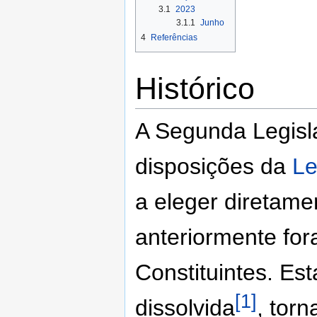
3.1
2023
3.1.1
Junho
4
Referências
Histórico
A Segunda Legislat
disposições da
Le
a eleger diretam
anteriormente for
Constituintes. Es
[1]
dissolvida
, tor