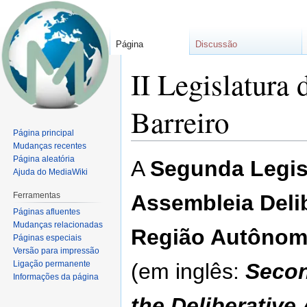
Página
Discussão
II Legislatura
Barreiro
Página principal
Mudanças recentes
Ir
Ir
Página aleatória
A
Segunda Legis
para
para
Ajuda do MediaWiki
navegação
pesquisar
Ferramentas
Assembleia Deli
Páginas afluentes
Mudanças relacionadas
Região Autônoma
Páginas especiais
Versão para impressão
Ligação permanente
(em inglês:
Secon
Informações da página
the Deliberative