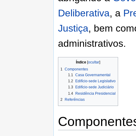
Deliberativa
, a
Pr
Justiça
, bem como
administrativos.
Índice
1
Componentes
1.1
Casa Governamental
1.2
Edifício-sede Legislativo
1.3
Edifício-sede Judiciário
1.4
Residência Presidencial
2
Referências
Componente