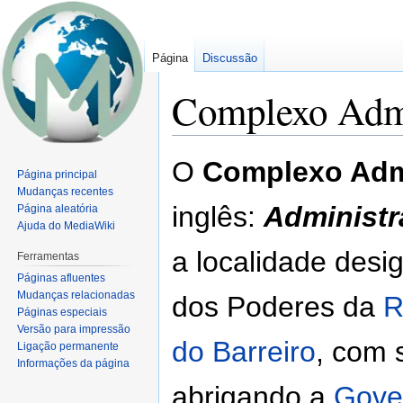
Página
Discussão
Complexo Admin
Ir
Ir
O
Complexo Admi
Página principal
para
para
Mudanças recentes
navegação
pesquisar
inglês:
Administr
Página aleatória
Ajuda do MediaWiki
a localidade des
Ferramentas
Páginas afluentes
Mudanças relacionadas
dos Poderes da
R
Páginas especiais
Versão para impressão
do Barreiro
, com 
Ligação permanente
Informações da página
abrigando a
Gove