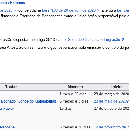
suntos Externos
.
 de 2023
(convertida na
Lei nº188 de 20 de abril de 2023
) alterou a
Lei Ge
firmando o Escritório de Passaportes como o único órgão responsável pela 
es estão dispostas no artigo 35º-D da
Lei Geral de Cidadania e Imigração
:
 Sua Alteza Sereníssima é o órgão responsável pela emissão e controle de pa
Titular
Mandato
Início
1 mês e 26 dias
28 de março de 202
Maldonado
,
Conde do Mangabeiras
5 meses e 3 dias
23 de maio de 2020
a Xavier
16 dias
27 de outubro de 20
 Nabosne
6 meses e 30 dias
12 de novembro de 