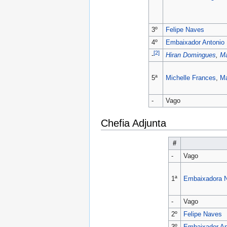
3º
Felipe Naves
4º
Embaixador
Antonio
[2]
Hiran Domingues
,
Ma
-
5ª
Michelle Frances
,
Ma
-
Vago
Chefia Adjunta
#
-
Vago
1ª
Embaixadora
-
Vago
2º
Felipe Naves
3º
Embaixador
An