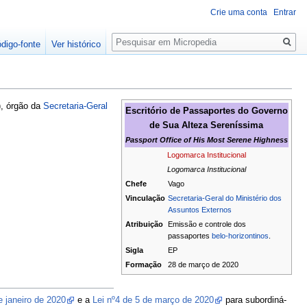
Crie uma conta
Entrar
Pesquisa
ódigo-fonte
Ver histórico
), órgão da
Secretaria-Geral
Escritório de Passaportes do Governo
de Sua Alteza Sereníssima
Passport Office of His Most Serene Highness
Logomarca Institucional
Logomarca Institucional
Chefe
Vago
Vinculação
Secretaria-Geral do Ministério dos
Assuntos Externos
Atribuição
Emissão e controle dos
passaportes
belo-horizontinos
.
Sigla
EP
Formação
28 de março de 2020
e janeiro de 2020
e a
Lei nº4 de 5 de março de 2020
para subordiná-