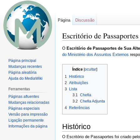
Página
Discussão
Escritório de Passaportes
Ir
Ir
O
Escritório de Passaportes de Sua Alt
para
para
do Ministério dos Assuntos Externos
respo
navegação
pesquisar
Página principal
Mudanças recentes
Índice
Página aleatória
1
Histórico
Ajuda do MediaWiki
2
Atribuições
Ferramentas
3
Lista
3.1
Chefia
Páginas afluentes
3.2
Chefia Adjunta
Mudanças relacionadas
4
Referências
Páginas especiais
Versão para impressão
Ligação permanente
Histórico
Informações da página
O Escritório de Passaportes foi criado pel