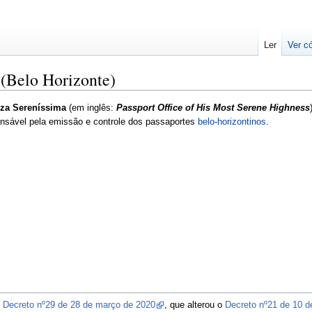
Ler
Ver c
 (Belo Horizonte)
eza Sereníssima
(em inglês:
Passport Office of His Most Serene Highness
nsável pela emissão e controle dos passaportes
belo-horizontinos
.
o
Decreto nº29 de 28 de março de 2020
, que alterou o
Decreto nº21 de 10 d