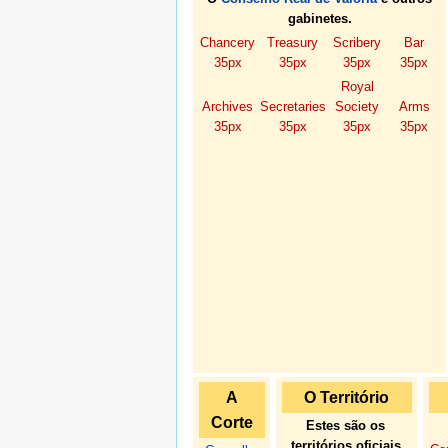
gabinetes.
Chancery
Treasury
Scribery
Bar
35px
35px
35px
35px
Royal
Archives
Secretaries
Society
Arms
35px
35px
35px
35px
A
O Território
Corte
Estes são os
territórios oficiais