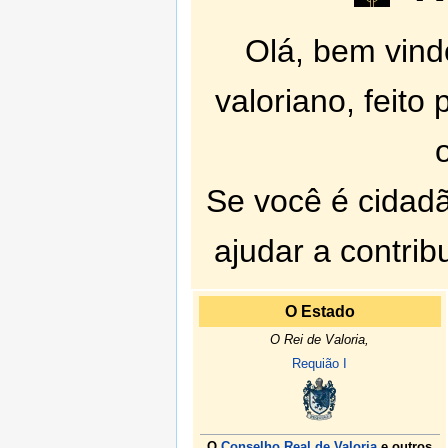
Olá, bem vin
valoriano, feito
Se você é cidadã
ajudar a contrib
O Estado
O Rei de Valoria,
Requião I
O
Conselho Real de Valoria
e outros