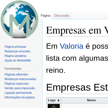
Página
Discussão
Empresas em V
Ir
Ir
Em
Valoria
é poss
Página principal
para
para
Mudanças recentes
navegação
pesquisar
lista com algumas
Página aleatória
Ajuda do MediaWiki
reino.
Ferramentas
Páginas afluentes
Mudanças relacionadas
Empresas Est
Páginas especiais
Versão para impressão
Ligação permanente
Informações da página
Logo
Nome