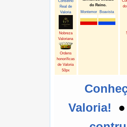
Co
Conselho
do Reino.
do
Real de
Montemor
Boavista
Valoria
Nobreza
Valoriana
Ordens
honoríficas
de Valoria
50px
Conheç
Valoria!
contru