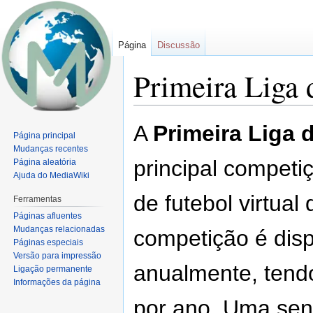
Página
Discussão
Primeira Liga 
Ir
Ir
A
Primeira Liga d
Página principal
para
para
Mudanças recentes
navegação
pesquisar
principal competi
Página aleatória
Ajuda do MediaWiki
de futebol virtual
Ferramentas
Páginas afluentes
Mudanças relacionadas
competição é dis
Páginas especiais
Versão para impressão
anualmente, tend
Ligação permanente
Informações da página
por ano. Uma sen