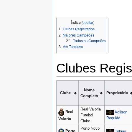
Índice
1
Clubes Registrados
2
Maiores Campeões
2.1
Todos os Campeões
3
Ver Também
Clubes Regis
Nome
Clube
Proprietário
Completo
Real Valoria
Real
Adilson
Futebol
Requião
Valoria
Clube
Porto Novo
Porto
Tobias