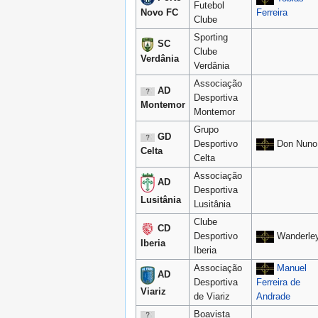
Futebol
Novo FC
Ferreira
Clube
Sporting
SC
Clube
Verdânia
Verdânia
Associação
AD
Desportiva
Montemor
Montemor
Grupo
GD
Desportivo
Don Nuno
Celta
Celta
Associação
AD
Desportiva
Lusitânia
Lusitânia
Clube
CD
Desportivo
Wanderle
Iberia
Iberia
Associação
Manuel
AD
Desportiva
Ferreira de
Viariz
de Viariz
Andrade
Boavista