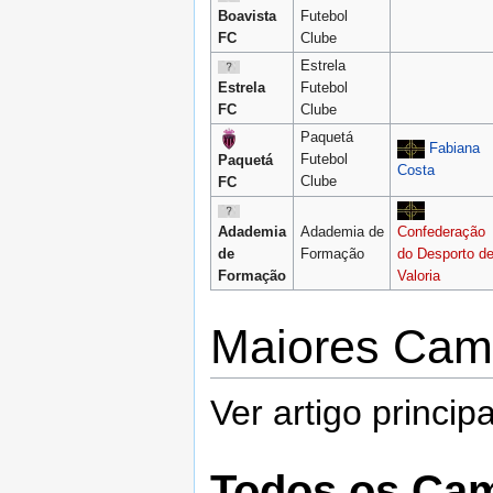
Boavista
Futebol
FC
Clube
Estrela
Estrela
Futebol
FC
Clube
Paquetá
Fabiana
Futebol
Paquetá
Costa
Clube
FC
Adademia
Adademia de
Confederação
de
Formação
do Desporto d
Formação
Valoria
Maiores Ca
Ver artigo princip
Todos os Ca