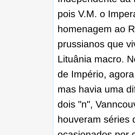
pois V.M. o Impe
homenagem ao Re
prussianos que vi
Lituânia macro. N
de Império, agor
mas havia uma di
dois "n", Vanncou
houveram séries 
ocasionados por d