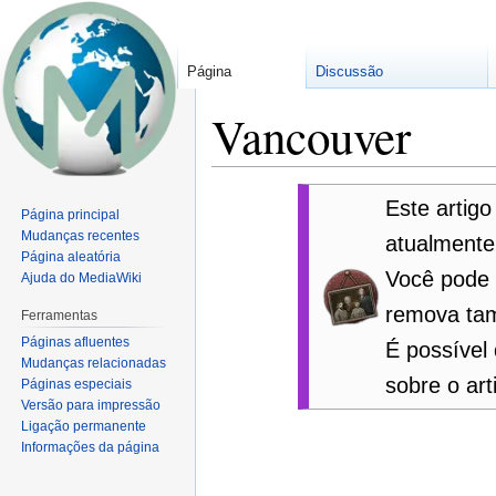
Página
Discussão
Vancouver
Ir
Ir
Este artig
Página principal
para
para
Mudanças recentes
navegação
pesquisar
atualment
Página aleatória
Você pod
Ajuda do MediaWiki
remova t
Ferramentas
Páginas afluentes
É possível
Mudanças relacionadas
sobre o ar
Páginas especiais
Versão para impressão
Ligação permanente
Informações da página