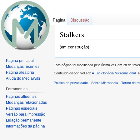
Página
Discussão
Stalkers
Ir
Ir
(em construção)
para
para
navegação
pesquisar
Página principal
Esta página foi modificada pela última vez em 28 de feve
Mudanças recentes
Página aleatória
Conteúdo disponível sob
A Enciclopédia Micronacional
, 
Ajuda do MediaWiki
Política de privacidade
Sobre Micropedia
Termo de re
Ferramentas
Páginas afluentes
Mudanças relacionadas
Páginas especiais
Versão para impressão
Ligação permanente
Informações da página