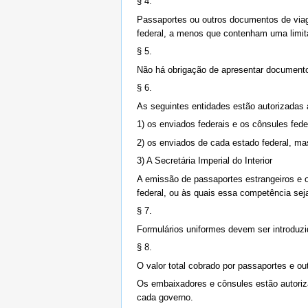
§ 4.
Passaportes ou outros documentos de viage
federal, a menos que contenham uma limit
§ 5.
Não há obrigação de apresentar documento
§ 6.
As seguintes entidades estão autorizadas a 
1) os enviados federais e os cônsules fede
2) os enviados de cada estado federal, m
3) A Secretária Imperial do Interior
A emissão de passaportes estrangeiros e 
federal, ou às quais essa competência seja
§ 7.
Formulários uniformes devem ser introduzi
§ 8.
O valor total cobrado por passaportes e o
Os embaixadores e cônsules estão autoriza
cada governo.