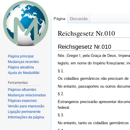
Página
Discussão
Reichsgesetz Nr.010
Ir
Ir
Reichsgesetz Nr.010
para
para
Nós ,Gregor I, pela Graça de Deus, Imperad
Página principal
navegação
pesquisar
Mudanças recentes
legislo, em nome do Império Kreuzianer, i
Página aleatória
§ 1.
Ajuda do MediaWiki
Os cidadãos germânicos não precisam de doc
Ferramentas
No entanto, passaportes ou outros documen
Páginas afluentes
§ 2.
Mudanças relacionadas
Páginas especiais
Estrangeiros precisarão apresentar documen
Versão para impressão
federal.
Ligação permanente
§ 3.
Informações da página
No entanto, tanto os cidadãos germânicos 