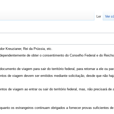
Ler
Ver c
or Kreuzianer, Rei da Prússia, etc.
ndependentemente de obter o consentimento do Conselho Federal e do Reichst
umento de viagem para sair do território federal, para retornar a ele ou par
tos de viagem devem ser emitidos mediante solicitação, desde que não haja 
tos de viagem ao entrar ou sair do território federal, mas, não precisará de 
quanto os estrangeiros continuam obrigados a fornecer provas suficientes de 