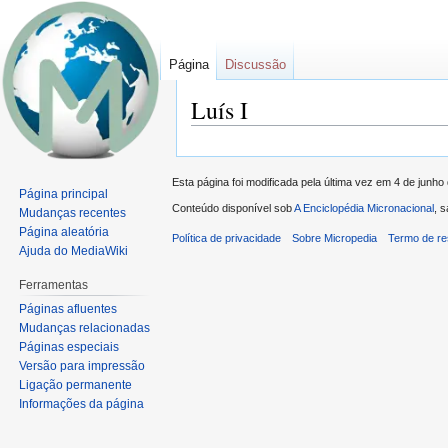
Página
Discussão
Luís I
Ir
Ir
para
para
Esta página foi modificada pela última vez em 4 de junh
navegação
pesquisar
Página principal
Conteúdo disponível sob
A Enciclopédia Micronacional
, 
Mudanças recentes
Página aleatória
Política de privacidade
Sobre Micropedia
Termo de re
Ajuda do MediaWiki
Ferramentas
Páginas afluentes
Mudanças relacionadas
Páginas especiais
Versão para impressão
Ligação permanente
Informações da página