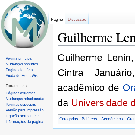
Página
Discussão
Guilherme Len
Ir
Ir
Guilherme Lenin
Página principal
para
para
Mudanças recentes
navegação
pesquisar
Cintra Januári
Página aleatória
Ajuda do MediaWiki
acadêmico de
Or
Ferramentas
Páginas afluentes
Mudanças relacionadas
da
Universidade 
Páginas especiais
Versão para impressão
Ligação permanente
Categorias
:
Políticos
Acadêmicos
Ora
Informações da página