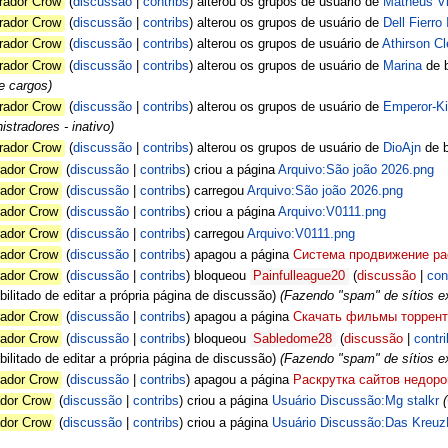
rador Crow
discussão
contribs
alterou os grupos de usuário de
Matheus Vi
rador Crow
discussão
contribs
alterou os grupos de usuário de
Dell Fierro 
rador Crow
discussão
contribs
alterou os grupos de usuário de
Athirson C
rador Crow
discussão
contribs
alterou os grupos de usuário de
Marina
de b
e cargos)
rador Crow
discussão
contribs
alterou os grupos de usuário de
Emperor-K
stradores - inativo)
rador Crow
discussão
contribs
alterou os grupos de usuário de
DioAjn
de b
ador Crow
discussão
contribs
criou a página
Arquivo:São joão 2026.png
ador Crow
discussão
contribs
carregou
Arquivo:São joão 2026.png
ador Crow
discussão
contribs
criou a página
Arquivo:V0111.png
ador Crow
discussão
contribs
carregou
Arquivo:V0111.png
ador Crow
discussão
contribs
apagou a página
Система продвижение ра
ador Crow
discussão
contribs
bloqueou
Painfulleague20
discussão
con
bilitado de editar a própria página de discussão)
(Fazendo "spam" de sítios ex
ador Crow
discussão
contribs
apagou a página
Скачать фильмы торрент
ador Crow
discussão
contribs
bloqueou
Sabledome28
discussão
contr
bilitado de editar a própria página de discussão)
(Fazendo "spam" de sítios ex
ador Crow
discussão
contribs
apagou a página
Раскрутка сайтов недоро
dor Crow
discussão
contribs
criou a página
Usuário Discussão:Mg stalkr
(
dor Crow
discussão
contribs
criou a página
Usuário Discussão:Das Kreuz