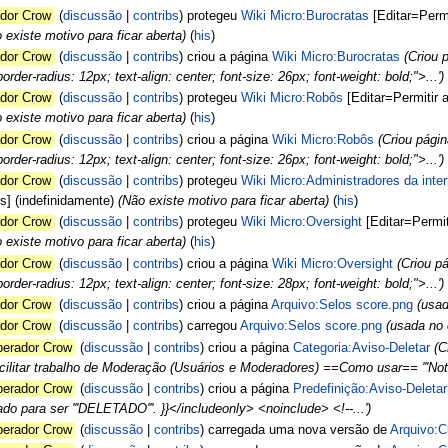
dor Crow
discussão
contribs
protegeu
Wiki Micro:Burocratas
[Editar=Permi
 existe motivo para ficar aberta)
(
his
)
dor Crow
discussão
contribs
criou a página
Wiki Micro:Burocratas
(Criou 
rder-radius: 12px; text-align: center; font-size: 26px; font-weight: bold;">...')
dor Crow
discussão
contribs
protegeu
Wiki Micro:Robôs
[Editar=Permitir 
 existe motivo para ficar aberta)
(
his
)
dor Crow
discussão
contribs
criou a página
Wiki Micro:Robôs
(Criou pági
rder-radius: 12px; text-align: center; font-size: 26px; font-weight: bold;">...')
dor Crow
discussão
contribs
protegeu
Wiki Micro:Administradores da inte
s] (indefinidamente)
(Não existe motivo para ficar aberta)
(
his
)
dor Crow
discussão
contribs
protegeu
Wiki Micro:Oversight
[Editar=Permit
 existe motivo para ficar aberta)
(
his
)
dor Crow
discussão
contribs
criou a página
Wiki Micro:Oversight
(Criou p
rder-radius: 12px; text-align: center; font-size: 28px; font-weight: bold;">...')
dor Crow
discussão
contribs
criou a página
Arquivo:Selos score.png
(usad
dor Crow
discussão
contribs
carregou
Arquivo:Selos score.png
(usada no 
perador Crow
discussão
contribs
criou a página
Categoria:Aviso-Deletar
(C
acilitar trabalho de Moderação (Usuários e Moderadores) ==Como usar== '''Nota
perador Crow
discussão
contribs
criou a página
Predefinição:Aviso-Deletar
cado para ser '''DELETADO'''. }}</includeonly> <noinclude> <!--...')
perador Crow
discussão
contribs
carregada uma nova versão de
Arquivo:C