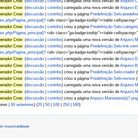
perador Crow
discussão
contribs
carregada uma nova versão de
Arquivo:C
perador Crow
discussão
contribs
carregada uma nova versão de
Arquivo:E
perador Crow
discussão
contribs
criou a página
Predefinição:Selo-predefin
dex.php/Página_principal|?
<div class="ga-badge-tooltip"><table cellspacing="0
perador Crow
discussão
contribs
criou a página
Predefinição:Selo-categori
dex.php/Página_principal|?
<div class="ga-badge-tooltip"><table cellspacing="0"
perador Crow
discussão
contribs
carregada uma nova versão de
Arquivo:M
perador Crow
discussão
contribs
criou a página
Predefinição:Selo-link-ver
dex.php/Página_principal|?
<div class="ga-badge-tooltip"><table cellspacing="0
perador Crow
discussão
contribs
carregada uma nova versão de
Arquivo:
perador Crow
discussão
contribs
carregada uma nova versão de
Arquivo:B
perador Crow
discussão
contribs
criou a página
Predefinição:Selo-criador
(
perador Crow
discussão
contribs
criou a página
Predefinição:Selo-revisor
(
perador Crow
discussão
contribs
carregada uma nova versão de
Arquivo:M
perador Crow
discussão
contribs
carregada uma nova versão de
Arquivo:M
perador Crow
discussão
contribs
criou a página
Arquivo:Manseano(a)?.png
iores |
50 anteriores
) (
20
|
50
|
100
|
250
|
500
)
de responsabilidade