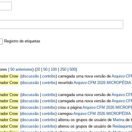
Registro de etiquetas
iores |
50 anteriores
) (
20
|
50
|
100
|
250
|
500
)
rador Crow
discussão
contribs
carregada uma nova versão de
Arquivo:C
rador Crow
discussão
contribs
revertido
Arquivo:CFM 2026 MICROPÉDIA
rador Crow
discussão
contribs
carregada uma nova versão de
Arquivo:C
rador Crow
discussão
contribs
carregada uma nova versão de
Arquivo:C
rador Crow
discussão
contribs
criou a página
Arquivo:CFM 2026 MICROP
rador Crow
discussão
contribs
carregou
Arquivo:CFM 2026 MICROPÉDIA
rador Crow
discussão
contribs
alterou os grupos de usuário de
Marina
de b
rador Crow
discussão
contribs
alterou os grupos de usuário de
Reidaquint