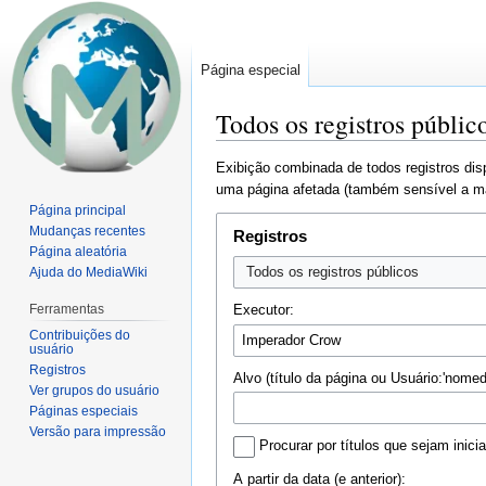
Página especial
Todos os registros públic
Ir
Ir
Exibição combinada de todos registros dis
para
para
uma página afetada (também sensível a ma
navegação
pesquisar
Página principal
Mudanças recentes
Registros
Página aleatória
Todos os registros públicos
Ajuda do MediaWiki
Ferramentas
Executor:
Contribuições do
usuário
Registros
Alvo (título da página ou Usuário:'nomed
Ver grupos do usuário
Páginas especiais
Versão para impressão
Procurar por títulos que sejam inic
A partir da data (e anterior):