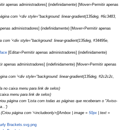
tir apenas administradores] (indefinidamente) [Mover=Permitir apenas
página com '<div style="background: linear-gradient(135deg, #6c3483,
apenas administradores] (indefinidamente) [Mover=Permitir apenas
na com '<div style="background: linear-gradient(135deg, #34495e,
rface
[Editar=Permitir apenas administradores] (indefinidamente)
ir apenas administradores] (indefinidamente) [Mover=Permitir apenas
ágina com '<div style="background: linear-gradient(135deg, #2c2c2c,
a no caixa menu para link de selos)
caixa menu para link de selos)
riou página com 'Lista com todas as páginas que receberam o "Aviso-
...')
(Criou página com '<includeonly>{{Ambox | image =
50px
| text =
urly Brackets.svg.png