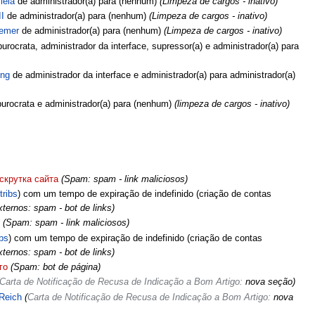
lela
de administrador(a) para (nenhum)
(Limpeza de cargos - inativo)
II
de administrador(a) para (nenhum)
(Limpeza de cargos - inativo)
lemer
de administrador(a) para (nenhum)
(Limpeza de cargos - inativo)
urocrata, administrador da interface, supressor(a) e administrador(a) para
ing
de administrador da interface e administrador(a) para administrador(a)
urocrata e administrador(a) para (nenhum)
(limpeza de cargos - inativo)
скрутка сайта
(Spam: spam - link maliciosos)
tribs
com um tempo de expiração de
indefinido
(criação de contas
ternos: spam - bot de links)
(Spam: spam - link maliciosos)
ibs
com um tempo de expiração de
indefinido
(criação de contas
ternos: spam - bot de links)
го
(Spam: bot de página)
Carta de Notificação de Recusa de Indicação a Bom Artigo:
nova seção
)
Reich
(
Carta de Notificação de Recusa de Indicação a Bom Artigo:
nova