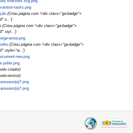
urly Brackets.svg.png
volution-tasks.png
ição
(Criou página com '<div class="ga-badge">
" s...')
a
(Criou página com '<div class="ga-badge">
 styl...')
erge-arrow.png
melho
(Criou página com '<div class="ga-badge">
" style="w...')
Document-new.png
e polite.png
selo criador)
selo-revisor)
anseano(a)?.png
anseano(a)?.png