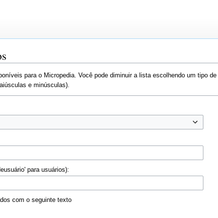
os
poníveis para o Micropedia. Você pode diminuir a lista escolhendo um tipo de
iúsculas e minúsculas).
eusuário' para usuários):
iados com o seguinte texto