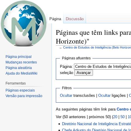
Página
Discussão
Páginas que têm links par
Horizonte)"
←
Centro de Estudos de Inteligência (Belo Horizon
Ir
Ir
Página principal
Páginas afluentes
para
para
Mudanças recentes
Página:
Página aleatória
navegação
pesquisar
seleção
Ajuda do MediaWiki
Ferramentas
Filtros
Páginas especiais
Ocultar
transclusões |
Ocultar
ligações |
O
Versão para impressão
As seguintes páginas têm link para
Centro 
Ver (50 anteriores | próximos 50) (
20
|
50
|
1
Diretório Nacional de Inteligência Estra
Chefe Adjunto do Diretório Nacional de I