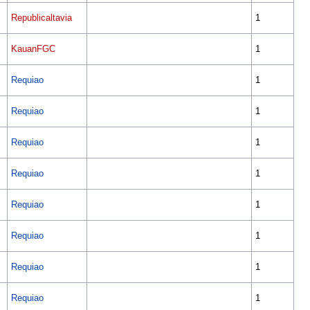
Republicaltavia
1
KauanFGC
1
Requiao
1
Requiao
1
Requiao
1
Requiao
1
Requiao
1
Requiao
1
Requiao
1
Requiao
1