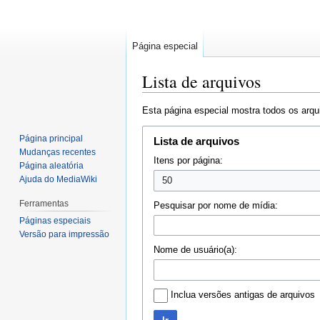
Página especial
Lista de arquivos
Ir
Ir
Esta página especial mostra todos os arqu
para
para
navegação
pesquisar
Página principal
Lista de arquivos
Mudanças recentes
Itens por página:
Página aleatória
Ajuda do MediaWiki
Ferramentas
Pesquisar por nome de mídia:
Páginas especiais
Versão para impressão
Nome de usuário(a):
Inclua versões antigas de arquivos