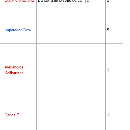
DuoMicronacional
Bandeira do Distrito de Larinja.
1
Imperador Crow
5
Alexandros
1
Kallistratos
Carlos E.
1