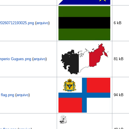
 20260712193025.png
(
arquivo
)
6 kB
Imperio Gugues.png
(
arquivo
)
81 kB
 flag.png
(
arquivo
)
94 kB