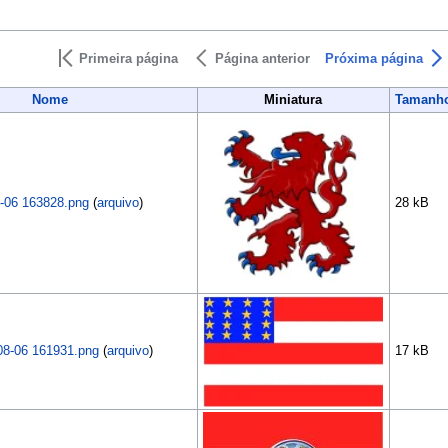
Primeira página
Página anterior
Próxima página
Nome
Miniatura
Tamanh
-06 163828.png
(
arquivo
)
28 kB
08-06 161931.png
(
arquivo
)
17 kB