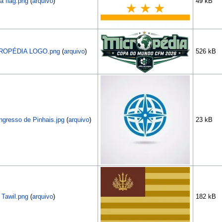
ja flag.png
(
arquivo
)
49 kB
ROPÉDIA LOGO.png
(
arquivo
)
526 kB
ngresso de Pinhais.jpg
(
arquivo
)
23 kB
r Tawil.png
(
arquivo
)
182 kB