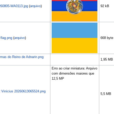
60805-WA0113.jpg
(
arquivo
)
92 kB
 flag.png
(
arquivo
)
668 byte
rmas do Reino de Adnarin.png
1,95 MB
Erro ao criar miniatura: Arquivo
com dimensões maiores que
12,5 MP
 Vinícius 20260613065524.png
5,5 MB