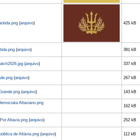
antida.png
(
arquivo
)
425 kB
tida.png
(
arquivo
)
381 kB
tch2026.jpg
(
arquivo
)
337 kB
ade.png
(
arquivo
)
267 kB
 Grande.png
(
arquivo
)
143 kB
Democrata Altaviano.png
162 kB
Por Altavia.png
(
arquivo
)
252 kB
ública de Altávia.png
(
arquivo
)
112 kB