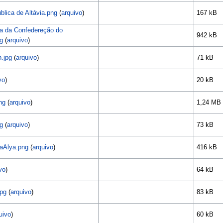
lica de Altávia.png
(
arquivo
)
167 kB
a da Confedereção do
942 kB
g
(
arquivo
)
.jpg
(
arquivo
)
71 kB
vo
)
20 kB
ng
(
arquivo
)
1,24 MB
ng
(
arquivo
)
73 kB
aAlya.png
(
arquivo
)
416 kB
vo
)
64 kB
jpg
(
arquivo
)
83 kB
uivo
)
60 kB