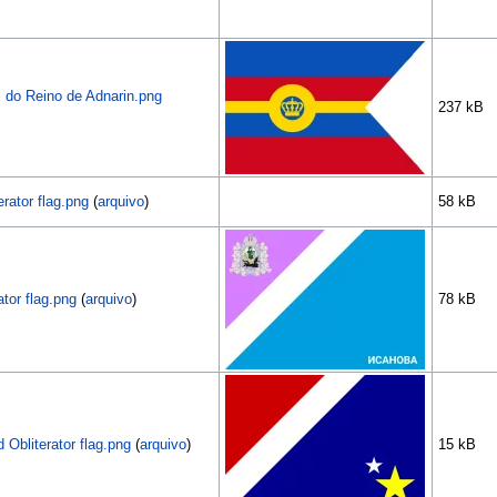
l do Reino de Adnarin.png
237 kB
rator flag.png
(
arquivo
)
58 kB
ator flag.png
(
arquivo
)
78 kB
Obliterator flag.png
(
arquivo
)
15 kB