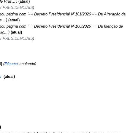
 Pras...'
atual
 PRESIDENCIAIS
iou página com '== Decreto Presidencial Nº161/2026 == Da Alteração da
...'
atual
riou página com '== Decreto Presidencial Nº160/2026 == Da Isenção de
ç...'
atual
 PRESIDENCIAIS
l
Etiqueta
:
anulando
s
‎
atual