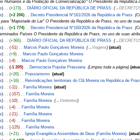
Humanos e da Proibição de Comercialização''' O Presidente da República de
is
+173
‎
DIÁRIO OFICIAL DA REPÚBLICA DE PRASS
‎
→‎DECRETOS
is
+2 206
‎
Decreto Presidencial N°161/2026 da República de Prass
‎
Cr
" para "Majestade do Lar" O Presidente da República de Prass, no uso de suas
is
+1 774
‎
Decreto Presidencial N°160/2026 da República de Prass
‎
C
erminados Países O Presidente da República de Prass, no uso de suas atribui
is
+365
‎
DIÁRIO OFICIAL DA REPÚBLICA DE PRASS
‎
→‎DECRETOS
is
-51
‎
Marcos Paulo Gonçalves Moreira
‎
→‎Viagens
atual
is
+9
‎
Marcos Paulo Gonçalves Moreira
‎
is
-4
‎
Marcos Paulo Gonçalves Moreira
‎
is
-1 205
‎
Democracia Popular Prassiana
‎
Limpou toda a página
atua
is
+20
‎
Prassianismo
‎
atual
is
+16
‎
Reivindicações territoriais do Clã Moreira na República de Pras
is
-11
‎
Família Moreira
‎
atual
is
-157
‎
Família Moreira
‎
is
-10
‎
Família Moreira
‎
→‎Vertentes
is
-4
‎
Família Moreira
‎
is
-21
‎
Família Moreira
‎
is
-4
‎
Família Moreira
‎
is
-125
‎
Família Moreira
‎
is
+21
‎
Igreja Evangélica Assembleia de Deus (Família Moreira)
‎
atual