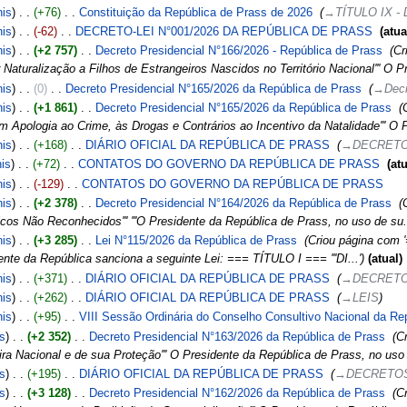
his
+76
‎
Constituição da República de Prass de 2026
‎
→‎TÍTULO IX -
his
-62
‎
DECRETO-LEI N°001/2026 DA REPÚBLICA DE PRASS
‎
atua
his
+2 757
‎
Decreto Presidencial N°166/2026 - República de Prass
‎
Cr
turalização a Filhos de Estrangeiros Nascidos no Território Nacional''' O Pr
his
0
‎
Decreto Presidencial N°165/2026 da República de Prass
‎
→‎Decr
his
+1 861
‎
Decreto Presidencial N°165/2026 da República de Prass
‎
pologia ao Crime, às Drogas e Contrários ao Incentivo da Natalidade''' O P.
his
+168
‎
DIÁRIO OFICIAL DA REPÚBLICA DE PRASS
‎
→‎DECRETO
his
+72
‎
CONTATOS DO GOVERNO DA REPÚBLICA DE PRASS
‎
atu
his
-129
‎
CONTATOS DO GOVERNO DA REPÚBLICA DE PRASS
‎
his
+2 378
‎
Decreto Presidencial N°164/2026 da República de Prass
‎
cos Não Reconhecidos''' '''O Presidente da República de Prass, no uso de su..
his
+3 285
‎
Lei N°115/2026 da República de Prass
‎
Criou página com 
nte da República sanciona a seguinte Lei: === TÍTULO I === '''DI...'
atual
his
+371
‎
DIÁRIO OFICIAL DA REPÚBLICA DE PRASS
‎
→‎DECRETO
his
+262
‎
DIÁRIO OFICIAL DA REPÚBLICA DE PRASS
‎
→‎LEIS
his
+95
‎
VIII Sessão Ordinária do Conselho Consultivo Nacional da Re
is
+2 352
‎
Decreto Presidencial N°163/2026 da República de Prass
‎
Cr
ra Nacional e de sua Proteção''' O Presidente da República de Prass, no uso 
is
+195
‎
DIÁRIO OFICIAL DA REPÚBLICA DE PRASS
‎
→‎DECRETOS
is
+3 128
‎
Decreto Presidencial N°162/2026 da República de Prass
‎
Cr