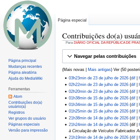
Página especial
Contribuições do(a) usuár
Para
DIÁRIO OFICIAL DA REPÚBLICA DE PRA
Ir
Ir
Navegar pelas contribuições
para
para
Página principal
navegação
pesquisar
Mudanças recentes
(Mais novas |
Mais antigas
) Ver (50 poster
Página aleatória
03h23min de 23 de julho de 2026
dif
Ajuda do MediaWiki
02h22min de 23 de julho de 2026
dif
Ferramentas
02h20min de 23 de julho de 2026
dif
Atom
01h38min de 15 de julho de 2026
dif
Contribuições do(a)
01h34min de 15 de julho de 2026
dif
usuário(a)
01h25min de 15 de julho de 2026
dif
Registros
21h38min de 14 de julho de 2026
dif
Ver grupos do usuário
Páginas especiais
21h24min de 14 de julho de 2026
dif
Versão para impressão
à Circulação de Veículos Fabricados A
21h19min de 14 de julho de 2026
dif