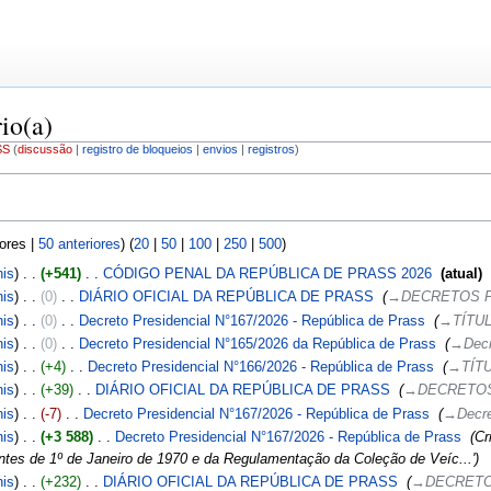
io(a)
SS
discussão
registro de bloqueios
envios
registros
iores |
50 anteriores
) (
20
|
50
|
100
|
250
|
500
)
his
+541
‎
CÓDIGO PENAL DA REPÚBLICA DE PRASS 2026
‎
atual
his
0
‎
DIÁRIO OFICIAL DA REPÚBLICA DE PRASS
‎
→‎DECRETOS 
his
0
‎
Decreto Presidencial N°167/2026 - República de Prass
‎
→‎TÍTU
his
0
‎
Decreto Presidencial N°165/2026 da República de Prass
‎
→‎Decr
his
+4
‎
Decreto Presidencial N°166/2026 - República de Prass
‎
→‎TÍTU
his
+39
‎
DIÁRIO OFICIAL DA REPÚBLICA DE PRASS
‎
→‎DECRETOS
his
-7
‎
Decreto Presidencial N°167/2026 - República de Prass
‎
→‎Decre
his
+3 588
‎
Decreto Presidencial N°167/2026 - República de Prass
‎
Cr
ntes de 1º de Janeiro de 1970 e da Regulamentação da Coleção de Veíc...'
his
+232
‎
DIÁRIO OFICIAL DA REPÚBLICA DE PRASS
‎
→‎DECRETO