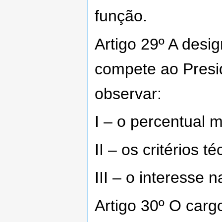
função.
Artigo 29º A desi
compete ao Presi
observar:
I – o percentual 
II – os critérios t
III – o interesse n
Artigo 30º O carg