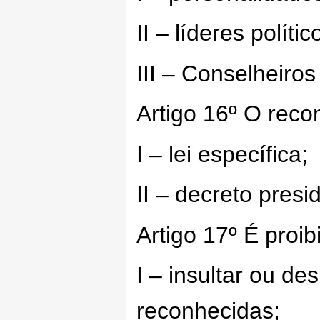
II – líderes polític
III – Conselheiro
Artigo 16º O reco
I – lei específica;
II – decreto presi
Artigo 17º É proib
I – insultar ou des
reconhecidas;