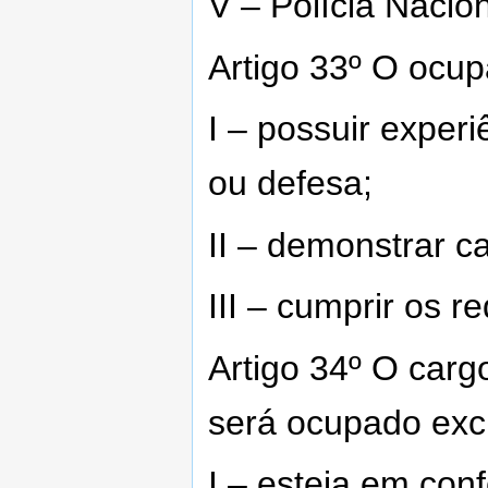
V – Polícia Nacio
Artigo 33º O ocup
I – possuir exper
ou defesa;
II – demonstrar c
III – cumprir os re
Artigo 34º O carg
será ocupado exc
I – esteja em co