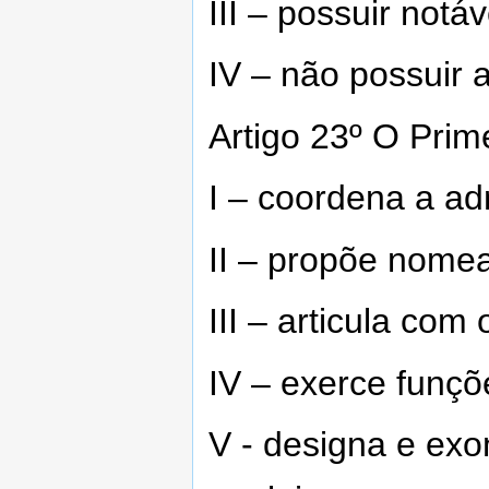
III – possuir notáv
IV – não possuir 
Artigo 23º O Prime
I – coordena a a
II – propõe nome
III – articula com
IV – exerce funçõ
V - designa e exo