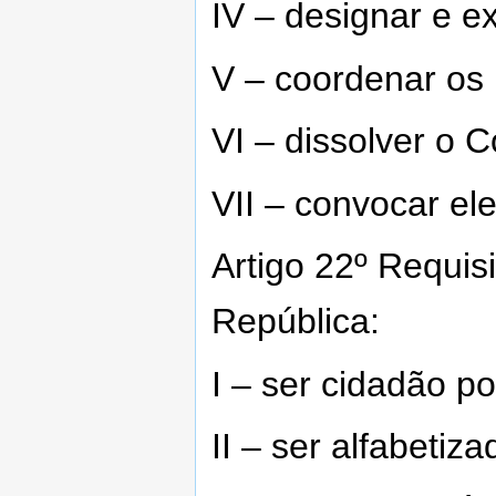
IV – designar e e
V – coordenar os
VI – dissolver o 
VII – convocar el
Artigo 22º Requis
República:
I – ser cidadão p
II – ser alfabetiza