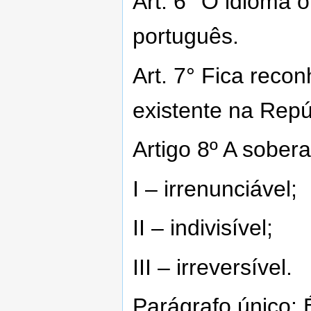
Art. 6° O idioma o
português.
Art. 7° Fica reco
existente na Repú
Artigo 8º A sober
I – irrenunciável;
II – indivisível;
III – irreversível.
Parágrafo único: 