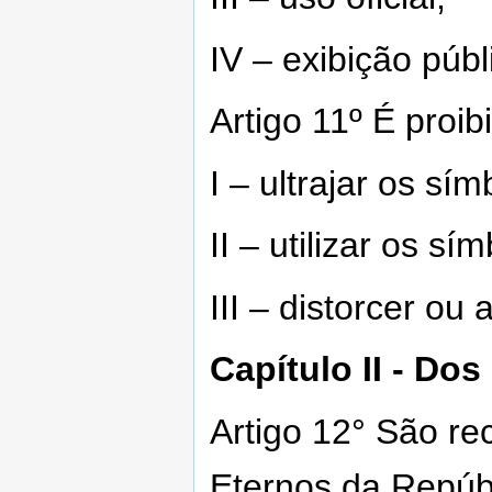
IV – exibição públ
Artigo 11º É proib
I – ultrajar os sí
II – utilizar os s
III – distorcer ou 
Capítulo II - Do
Artigo 12° São r
Eternos da Repúb