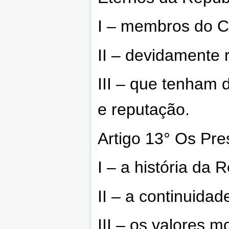
I – membros do C
II – devidamente 
III – que tenham
e reputação.
Artigo 13° Os Pre
I – a história da 
II – a continuida
III – os valores mo