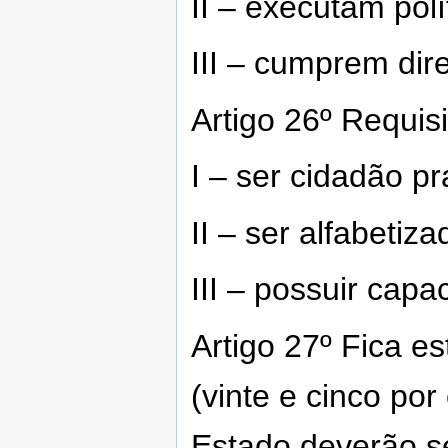
II – executam polí
III – cumprem dire
Artigo 26º Requisi
I – ser cidadão pr
II – ser alfabetiza
III – possuir capa
Artigo 27º Fica e
(vinte e cinco por
Estado deverão s