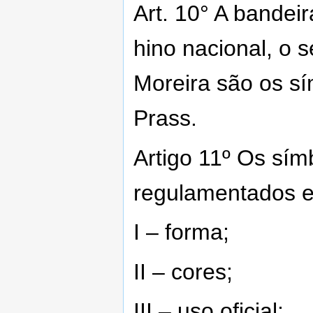
Art. 10° A bandei
hino nacional, o s
Moreira são os sí
Prass.
Artigo 11º Os sím
regulamentados em
I – forma;
II – cores;
III – uso oficial;