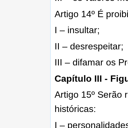
Artigo 14º É proib
I – insultar;
II – desrespeitar;
III – difamar os P
Capítulo III - Fi
Artigo 15º Serão 
históricas:
I – personalidade