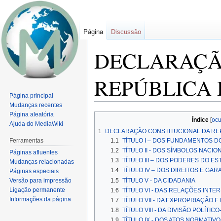
Página
Discussão
DECLARAÇÃ
REPÚBLICA 
Página principal
Mudanças recentes
Página aleatória
Ir
Ir
Índice
Ajuda do MediaWiki
para
para
1
DECLARAÇÃO CONSTITUCIONAL DA RE
navegação
pesquisar
1.1
TÍTULO I – DOS FUNDAMENTOS D
Ferramentas
1.2
TÍTULO II - DOS SÍMBOLOS NACI
Páginas afluentes
1.3
TÍTULO III – DOS PODERES DO E
Mudanças relacionadas
1.4
TÍTULO IV – DOS DIREITOS E GA
Páginas especiais
1.5
TÍTULO V - DA CIDADANIA
Versão para impressão
Ligação permanente
1.6
TÍTULO VI - DAS RELAÇÕES INTE
Informações da página
1.7
TÍTULO VII - DA EXPROPRIAÇÃO 
1.8
TÍTULO VIII - DA DIVISÃO POLÍTIC
1.9
TÍTULO IX - DOS ATOS NORMATIV