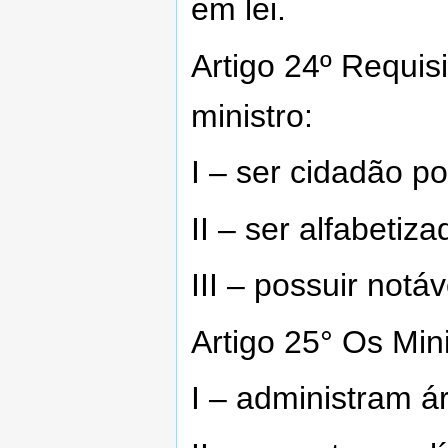
em lei.
Artigo 24º Requis
ministro:
I – ser cidadão p
II – ser alfabetiza
III – possuir notáv
Artigo 25° Os Min
I – administram á