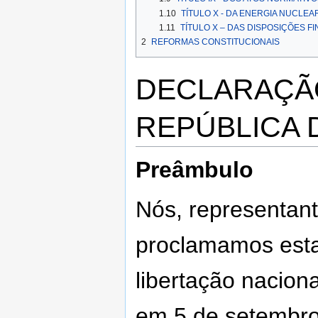
1.10
TÍTULO X - DA ENERGIA NUCLEA
1.11
TÍTULO X – DAS DISPOSIÇÕES FI
2
REFORMAS CONSTITUCIONAIS
DECLARAÇÃ
REPÚBLICA 
Preâmbulo
Nós, representan
proclamamos esta
libertação nacion
em 5 de setembro