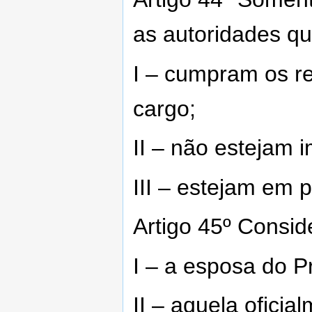
as autoridades qu
I – cumpram os re
cargo;
II – não estejam 
III – estejam em 
Artigo 45º Consid
I – a esposa do P
II – aquela ofici