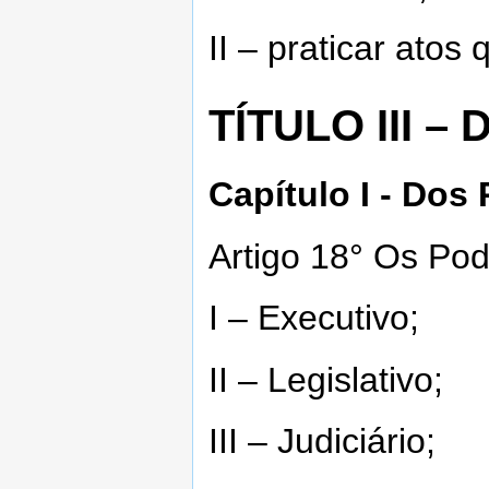
II – praticar ato
TÍTULO III 
Capítulo I - Dos
Artigo 18° Os Pod
I – Executivo;
II – Legislativo;
III – Judiciário;