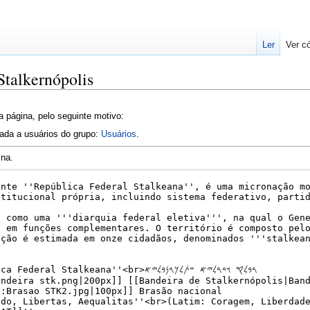
Ler
Ver c
Stalkernópolis
a página, pelo seguinte motivo:
tada a usuários do grupo:
Usuários
.
ina.