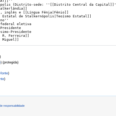
)
e
) (protegida)
-fonte
)
nte
)
de responsabilidade