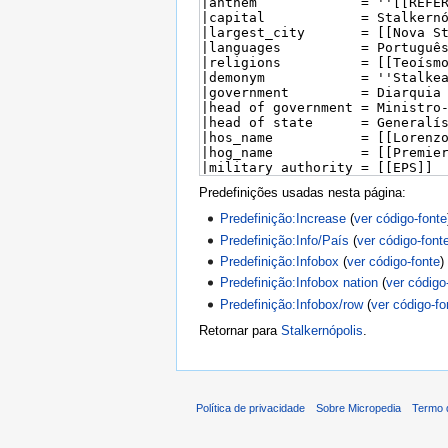
Predefinições usadas nesta página:
Predefinição:Increase
(
ver código-fonte
Predefinição:Info/País
(
ver código-font
Predefinição:Infobox
(
ver código-fonte
)
Predefinição:Infobox nation
(
ver código
Predefinição:Infobox/row
(
ver código-fo
Retornar para
Stalkernópolis
.
Política de privacidade
Sobre Micropedia
Termo 