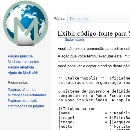
Página
Discussão
Exibir código-fonte para 
←
Stalkernópolis
Ir
Ir
Você não possui permissão para editar est
para
para
A ação que você tentou executar está limi
Página principal
navegação
pesquisar
Mudanças recentes
Você pode ver e copiar o código desta pág
Página aleatória
Ajuda do MediaWiki
Ferramentas
Páginas afluentes
Mudanças relacionadas
Páginas especiais
Informações da página