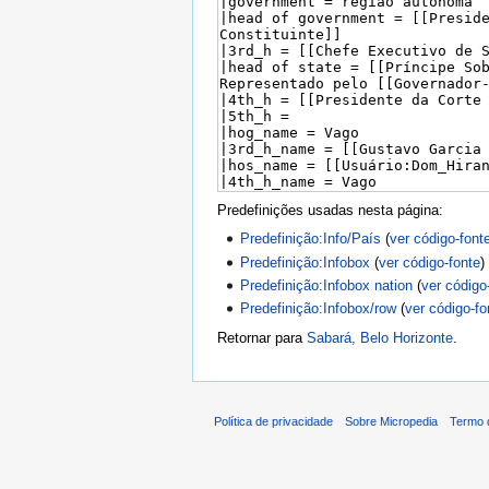
Predefinições usadas nesta página:
Predefinição:Info/País
(
ver código-font
Predefinição:Infobox
(
ver código-fonte
)
Predefinição:Infobox nation
(
ver código
Predefinição:Infobox/row
(
ver código-fo
Retornar para
Sabará, Belo Horizonte
.
Política de privacidade
Sobre Micropedia
Termo 