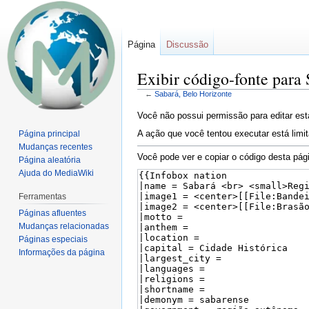
Página
Discussão
Exibir código-fonte para
←
Sabará, Belo Horizonte
Ir
Ir
Você não possui permissão para editar est
para
para
A ação que você tentou executar está limi
Página principal
navegação
pesquisar
Mudanças recentes
Você pode ver e copiar o código desta pág
Página aleatória
Ajuda do MediaWiki
Ferramentas
Páginas afluentes
Mudanças relacionadas
Páginas especiais
Informações da página