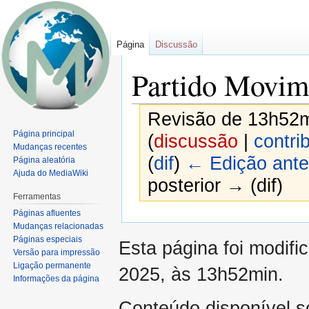
Página
Discussão
Partido Movi
Revisão de 13h52m
Página principal
(
discussão
|
contri
Mudanças recentes
(
dif
)
← Edição ante
Página aleatória
Ajuda do MediaWiki
posterior → (dif)
Ferramentas
Páginas afluentes
Ir
Ir
Mudanças relacionadas
para
para
Páginas especiais
Esta página foi modifi
navegação
pesquisar
Versão para impressão
Ligação permanente
2025, às 13h52min.
Informações da página
Conteúdo disponível 