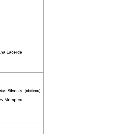
ana Lacerda
cius Silvestre
(abdicou)
ry Mompean