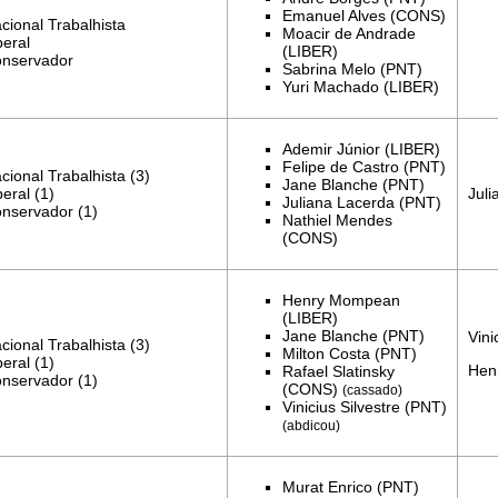
Emanuel Alves (CONS)
cional Trabalhista
Moacir de Andrade
beral
(LIBER)
onservador
Sabrina Melo (PNT)
Yuri Machado (LIBER)
Ademir Júnior (LIBER)
Felipe de Castro (PNT)
cional Trabalhista (3)
Jane Blanche (PNT)
Juli
beral (1)
Juliana Lacerda
(PNT)
onservador (1)
Nathiel Mendes
(CONS)
Henry Mompean
(LIBER)
Jane Blanche (PNT)
Vini
cional Trabalhista (3)
Milton Costa
(PNT)
beral (1)
Hen
Rafael Slatinsky
onservador (1)
(CONS)
(cassado)
Vinicius Silvestre (PNT)
(abdicou)
Murat Enrico
(PNT)