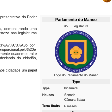
epresentativa do Poder
Parlamento do Manso
XVIII Legislatura
as, demonstrando uma
teza nas legislaturas
almente quadrimestral e
decisório do cidadão,
o aos cidadãos um papel
Logo do Parlamento do Manso
Type
Type
bicameral
Houses
Senado
Câmara Baixa
Term limits
6 meses