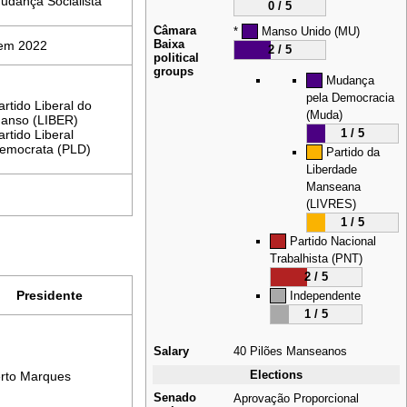
udança Socialista
0 / 5
Câmara
*
Manso Unido (MU)
Baixa
 em 2022
2 / 5
political
groups
Mudança
pela Democracia
artido Liberal do
(Muda)
anso (LIBER)
1 / 5
artido Liberal
emocrata (PLD)
Partido da
Liberdade
Manseana
(LIVRES)
1 / 5
Partido Nacional
Trabalhista (PNT)
2 / 5
Presidente
Independente
1 / 5
Salary
40
Pilões Manseanos
Elections
erto Marques
Senado
Aprovação Proporcional