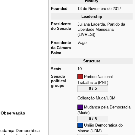
History
Founded
13 de Novembro de 2017
Leadership
Presidente
Juliana Lacerda
,
Partido da
do Senado
Liberdade Manseana
(LIVRES))
Presidente
Vago
da Câmara
Baixa
Structure
Seats
10
Senado
Partido Nacional
political
Trabalhista (PNT)
groups
0 / 5
Coligação Muda/UDM
Mudança pela Democracia
Observação
(Muda)
0 / 5
União Democrática do
udança Democrática
Manso (UDM)