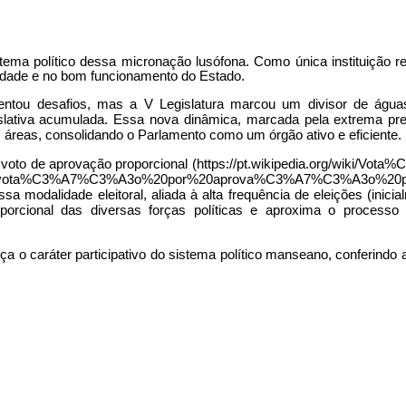
tema político dessa micronação lusófona. Como única instituição r
lidade e no bom funcionamento do Estado.
entou desafios, mas a V Legislatura marcou um divisor de águ
lativa acumulada. Essa nova dinâmica, marcada pela extrema pres
s áreas, consolidando o Parlamento como um órgão ativo e eficiente.
 voto de
aprovação proporcional
ssa modalidade eleitoral, aliada à alta frequência de eleições (inici
porcional das diversas forças políticas e aproxima o processo 
orça o caráter participativo do sistema político manseano, conferind