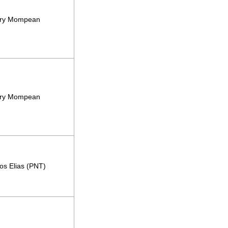
ry Mompean
ry Mompean
os Elias
(PNT)