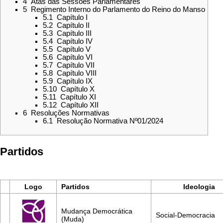
4
Atas das Sessões Parlamentares
5
Regimento Interno do Parlamento do Reino do Manso
5.1
Capítulo I
5.2
Capítulo II
5.3
Capítulo III
5.4
Capítulo IV
5.5
Capítulo V
5.6
Capítulo VI
5.7
Capítulo VII
5.8
Capítulo VIII
5.9
Capítulo IX
5.10
Capítulo X
5.11
Capítulo XI
5.12
Capítulo XII
6
Resoluções Normativas
6.1
Resolução Normativa Nº01/2024
Partidos
Logo
Partidos
Ideologia
Mudança Democrática
Social-Democracia
(Muda)