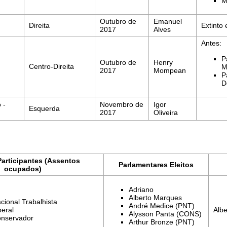
M
Outubro de
Emanuel
Direita
Extinto
2017
Alves
Antes:
P
Outubro de
Henry
Centro-Direita
M
2017
Mompean
P
D
 -
Novembro de
Igor
Esquerda
2017
Oliveira
Participantes (Assentos
Parlamentares Eleitos
ocupados)
Adriano
Alberto Marques
cional Trabalhista
André Medice (PNT)
Alb
beral
Alysson Panta (CONS)
onservador
Arthur Bronze (PNT)