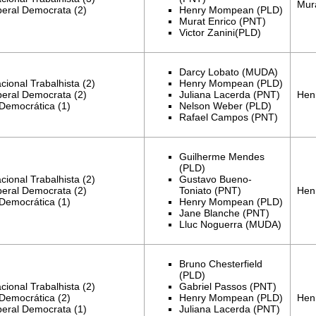
Mura
beral Democrata (2)
Henry Mompean
(PLD)
Murat Enrico
(PNT)
Victor Zanini(PLD)
Darcy Lobato (MUDA)
cional Trabalhista (2)
Henry Mompean
(PLD)
Hen
beral Democrata (2)
Juliana Lacerda
(PNT)
emocrática (1)
Nelson Weber (PLD)
Rafael Campos (PNT)
Guilherme Mendes
(PLD)
cional Trabalhista (2)
Gustavo Bueno-
Hen
beral Democrata (2)
Toniato
(PNT)
emocrática (1)
Henry Mompean
(PLD)
Jane Blanche (PNT)
Lluc Noguerra
(MUDA)
Bruno Chesterfield
(PLD)
cional Trabalhista (2)
Gabriel Passos (PNT)
Hen
emocrática (2)
Henry Mompean
(PLD)
beral Democrata (1)
Juliana Lacerda
(PNT)