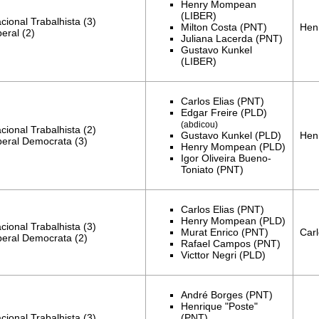
Henry Mompean
(LIBER)
cional Trabalhista (3)
Hen
Milton Costa
(PNT)
beral (2)
Juliana Lacerda
(PNT)
Gustavo Kunkel
(LIBER)
Carlos Elias
(PNT)
Edgar Freire (PLD)
(abdicou)
cional Trabalhista (2)
Hen
Gustavo Kunkel (PLD)
beral Democrata (3)
Henry Mompean
(PLD)
Igor Oliveira Bueno-
Toniato
(PNT)
Carlos Elias
(PNT)
Henry Mompean
(PLD)
cional Trabalhista (3)
Carl
Murat Enrico
(PNT)
beral Democrata (2)
Rafael Campos (PNT)
Victtor Negri (PLD)
André Borges (PNT)
Henrique "Poste"
cional Trabalhista (3)
(PNT)