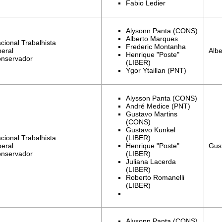
Fabio Ledier
Alysonn Panta (CONS)
Alberto Marques
cional Trabalhista
Frederic Montanha
Alb
beral
Henrique "Poste"
onservador
(LIBER)
Ygor Ytaillan (PNT)
Alysson Panta (CONS)
André Medice (PNT)
Gustavo Martins
(CONS)
Gustavo Kunkel
cional Trabalhista
(LIBER)
Gus
beral
Henrique "Poste"
onservador
(LIBER)
Juliana Lacerda
(LIBER)
Roberto Romanelli
(LIBER)
Alysonn Panta (CONS)