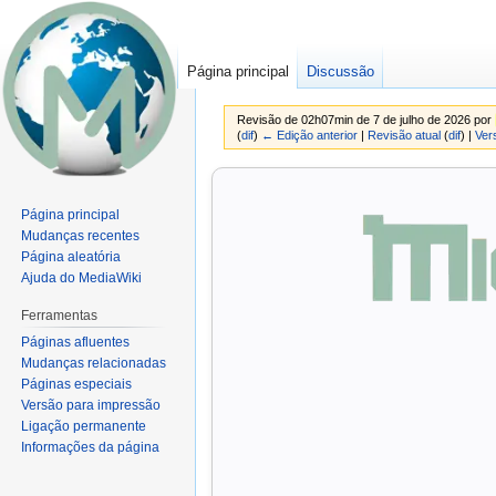
Página principal
Discussão
Revisão de 02h07min de 7 de julho de 2026 por
(
dif
)
← Edição anterior
|
Revisão atual
(
dif
) |
Ver
Ir
Ir
para
para
Página principal
navegação
pesquisar
Mudanças recentes
Página aleatória
Ajuda do MediaWiki
Ferramentas
Páginas afluentes
Mudanças relacionadas
Páginas especiais
Versão para impressão
Ligação permanente
Informações da página