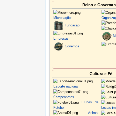
19/01/2025 -
Maurícia
en
Reino e Governan
reivindicando território do
Estado do
Micronações
Organiza
08/01/2025 -
Império de 
Fundação
ocupação sobre o
Estado do Xin
um Protetorado Administrativo.
M
Empresas
Governos
12/12/2024 - Dissolução 
Belo Horizonte
é estabelecida no D
de
Dom Hiran
.
Cultura e Fé
Esporte nacional
Campeonatos
Clubes de
Futebol
Locais im
Animal