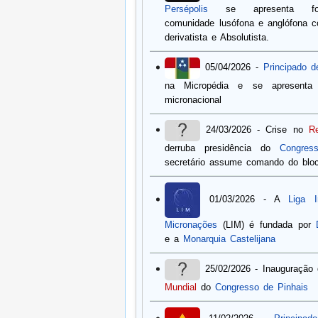
Persépolis
se apresenta for
comunidade lusófona e anglófona
derivatista e Absolutista.
05/04/2026 -
Principado d
na Micropédia e se apresenta
micronacional
24/03/2026 - Crise no
R
derruba presidência do
Congres
secretário assume comando do blo
01/03/2026 - A
Liga I
Micronações
(LIM) é fundada por
e a
Monarquia Castelijana
25/02/2026 - Inauguração
Mundial
do
Congresso de Pinhais