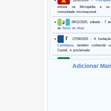
11/02/2026 -
Principad
estreia na Micropédia e se
comunidade micronacional
08/11/2025, sábado - 7 a
do
Reino de Altair
.
27/09/2025 - A fundaç
Castelijana
, também conhecido c
Casteli, é proclamada
10/07/2025 - Dissoluç
Adicionar Mai
Brás
, também conhecido como Brás
09/07/2025 Segundo
Khabbaz
, o
Estado do Xingu
é re
estado-membro da Comunidade
Nações, o Czærisgrav André, Vi
promulga nova Carta Constitucio
trabalhos frente à micronação. S