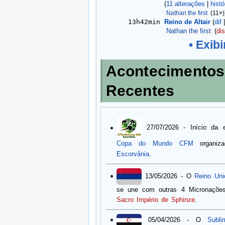
11 alterações
histó
Nathan the first
‎ (11×)
13h42min
Reino de Altair
dif
Nathan the first
di
• Exib
Acontecimentos
Recentes
27/07/2026 - Início da 
Copa do Mundo CFM
organiz
Escorvânia
.
13/05/2026 - O
Reino Un
se une com outras 4 Micronações
Sacro Império de Sphinze
.
05/04/2026 - O
Subl