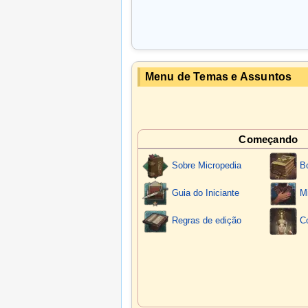
Dias
.
15/05/2025 - Dissolução
de Alegres
é estabelecida no
D
15/2025
.
Menu de Temas e Assuntos
16/04/2025 -
Fihacamej
e 
do
Principado de Camalilândia
se 
exceção de
Anludame
) e fundam 
Começando
29/03/2025 -
Arimenist
Sobre Micropedia
Bo
reestabelecem relações Diplomática
Guia do Iniciante
Mi
17/03/2025 -
Impér
Regras de edição
C
comemora 8 anos de fundação
05/03/2025 -
União Siné
após unificação do
Império de Solr
Soberana Sinética de Kanindé