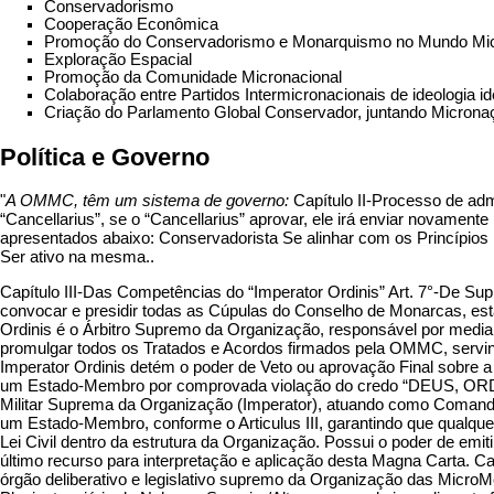
Conservadorismo
Cooperação Econômica
Promoção do Conservadorismo e Monarquismo no Mundo Mic
Exploração Espacial
Promoção da Comunidade Micronacional
Colaboração entre Partidos Intermicronacionais de ideologia id
Criação do Parlamento Global Conservador, juntando Micronaçõ
Política e Governo
"
A OMMC, têm um sistema de governo:
Capítulo II-Processo de adm
“Cancellarius”, se o “Cancellarius” aprovar, ele irá enviar novamen
apresentados abaixo: Conservadorista Se alinhar com os Princípio
Ser ativo na mesma..
Capítulo III-Das Competências do “Imperator Ordinis” Art. 7°-De S
convocar e presidir todas as Cúpulas do Conselho de Monarcas, est
Ordinis é o Árbitro Supremo da Organização, responsável por media
promulgar todos os Tratados e Acordos firmados pela OMMC, servindo 
Imperator Ordinis detém o poder de Veto ou aprovação Final sobre 
um Estado-Membro por comprovada violação do credo “DEUS, ORDO, F
Militar Suprema da Organização (Imperator), atuando como Comanda
um Estado-Membro, conforme o Articulus III, garantindo que qualquer 
Lei Civil dentro da estrutura da Organização. Possui o poder de em
último recurso para interpretação e aplicação desta Magna Carta
órgão deliberativo e legislativo supremo da Organização das Mic