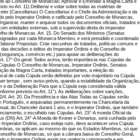
ete ao Conselho de Monarcas: Aprovar e Emendar a Magna Carta e
 no Art. 11) Deliberar e votar sobre todas as matérias de
eler (Cancellarius) O Cancellarius é o Chefe da Administração e da
o pelo Imperator Ordinis e ratificado pelo Conselho de Monarcas,
ganizar, manter e arquivar todos os documentos oficiais, tratados e
m entidades externas, sob a supervisão direta do Imperator
selho de Monarcas. Art. 15. Do Senado dos Ministros (Senatus
esignados por cada Monarca Membro, e será presidido e coordenado
aborar Propostas: Criar rascunhos de tratados, políticas comuns e
as decisões e éditos do Imperator Ordinis e do Conselho de
segurança, comércio etc.) para apoiar as deliberações do
rt. 17°-Do geral: Todos acima, terão importância nas Cúpulas da
Cúpulas O Conselho de Monarcas, Imperator Ordinis, Senatus
ção da Magna Carta, tratados importantes, a eleição do
cal de cada Cúpula serão definidos por voto majoritário na Cúpula
uer tempo , sem aviso prévio, quando a estabilidade da Organização,
 da Deliberação Para que a Cúpula seja considerada válida
orme previsto no Art. 11°). As deliberações sobre sanções,
/4. Art. 20. Da Presidência e das Atas Todas as Cúpulas serão
 em Português, e arquivadas permanentemente na Chancelaria da
al, do Chanceler durará 1 ano, e o Imperator Ordinis, que também
iamento, o escolhido nas Cúpulas. Art. 23°-A moeda Oficial da
s (DN) Art. 24°-A Moeda de Kroner e Denarius, será cunhada pelo
 Imperator Ordinis, caso esteja ruim, deve acontecer uma Cúpula
s-Membras, se aplicam ao mesmo do que os Estados-Membros, só que
Conselho de Monarcas, só que a câmara baixa do Conselho Geral,
 o Imperator Ordinis exigir por urgência comprovada e em