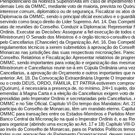
Plenipotenciário da Nobreza Superior/Alta em caso de impediment
demais Leis da OMMC, mediante voto de maioria, prevista no Quórum
interesse comum, diplomático ou de segurança. Fiscalizar os atos d
Diplomacia da OMMC, sendo o principal oficial executivo e o guardi
servindo como braço direito do Líder Supremo. Art. 14. Das Competê
atas de reuniões do Conselho. Conduzir a Diplomacia: Representar
Ordinis. Executar as Decisões: Assegurar a fiel execução de todos 
Ministrorum) O Senado dos Ministros é o órgão técnico-consultivo
pelo Cancellarius (Chanceler) da Organização. Art. 16. Das Compet
regulamentos técnicos a serem submetidos à aprovação do Conselho
Monarcas nas jurisdições das suas respectivas micronações. Parecer
Conselho. Relatórios e Fiscalização: Apresentar relatórios de prog
OMMC, sendo importantes para votação e organização das mesmas.
Ministrorum e Cancellarius reunir-se-á em Cúpula Ordinária uma ve
Cancellarius, a aprovação do Orçamento e outros importantes que no
anterior. Art. 18. Da Convocação Extraordinária Urgente O Imperato
ou o credo DEUS, ORDO, FAMILIA, ET PATRIA estiverem comprovada
(Quórum), é necessária a presença de, no mínimo, 2/4+1 sujeito, d
emendas à Magna Carta e a eleição do Cancellarius exigem voto de 
presididas pelo Imperator Ordinis e secretariadas pelo Cancellariu
OMMC e no Site Oficial. Capítulo VI-Do tempo dos Mandatos: Art. 
participa do Conselho de Monarcas, têm um mandato eterno. Capítu
OMMC para transações entre os Estados-Membros e Partidos-Membros
Banco Central da Micronação na qual o Imperator Ordinis é, e as R
para organizar (abrindo uma exceção ao Art. 17 e 18) Capítulo VII
ao invés do Conselho de Monarcas, para os Partidos Políticos tem
todas suas aprovações do Parlamento Organizacional, devem passa