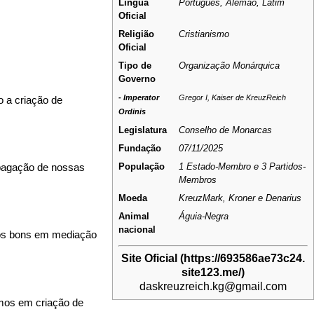
Língua
Português, Alemão, Latim
Oficial
Religião
Cristianismo
Oficial
Tipo de
Organização Monárquica
Governo
-
Imperator
Gregor I, Kaiser de KreuzReich
a criação de
Ordinis
Legislatura
Conselho de Monarcas
Fundação
07/11/2025
População
1 Estado-Membro e 3 Partidos-
ropagação de nossas
Membros
Moeda
KreuzMark
, Kroner e Denarius
Animal
Águia-Negra
nacional
omos bons em mediação
Site Oficial
daskreuzreich.kg@gmail.com
mos em criação de