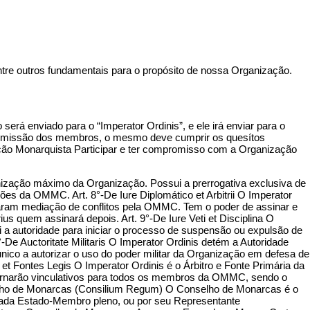
ntre outros fundamentais para o propósito de nossa Organização.
rá enviado para o “Imperator Ordinis”, e ele irá enviar para o
ra a admissão dos membros, o mesmo deve cumprir os quesítos
ação Monarquista Participar e ter compromisso com a Organização
anização máximo da Organização. Possui a prerrogativa exclusiva de
es da OMMC. Art. 8°-De Iure Diplomático et Arbitrii O Imperator
taram mediação de conflitos pela OMMC. Tem o poder de assinar e
s quem assinará depois. Art. 9°-De Iure Veti et Disciplina O
a autoridade para iniciar o processo de suspensão ou expulsão de
Auctoritate Militaris O Imperator Ordinis detém a Autoridade
co a autorizar o uso do poder militar da Organização em defesa de
 et Fontes Legis O Imperator Ordinis é o Árbitro e Fonte Primária da
e tornarão vinculativos para todos os membros da OMMC, sendo o
selho de Monarcas (Consilium Regum) O Conselho de Monarcas é o
cada Estado-Membro pleno, ou por seu Representante