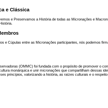
a e Clássica
mos e Preservamos a História de todas as Micronações e Macronaçõ
istória.
-Membros
 e Cúpulas entre as Micronações participantes, nós podemos firm
servadoras (OMMC) foi fundada com o propósito de promover o co
 a cultura monárquica e unir micronações que compartilham dessas 
es princípios, valorizando a história, as raízes culturais e o respe