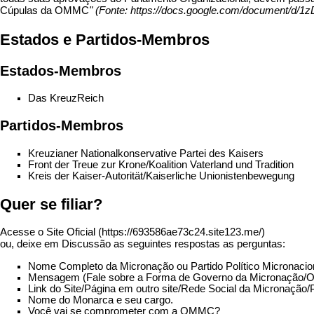
Cúpulas da OMMC
" (Fonte:
https://docs.google.com/document/d
Estados e Partidos-Membros
Estados-Membros
Das KreuzReich
Partidos-Membros
Kreuzianer Nationalkonservative Partei des Kaisers
Front der Treue zur Krone/Koalition Vaterland und Tradition
Kreis der Kaiser-Autorität/Kaiserliche Unionistenbewegung
Quer se filiar?
Acesse o
Site Oficial
ou, deixe em
Discussão
as seguintes respostas as perguntas:
Nome Completo da Micronação ou Partido Político Micronacio
Mensagem (Fale sobre a Forma de Governo da Micronação/O qu
Link do Site/Página em outro site/Rede Social da Micronação/P
Nome do Monarca e seu cargo.
Você vai se comprometer com a OMMC?