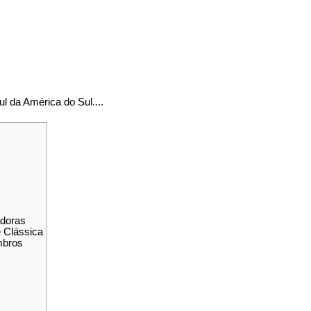
l da América do Sul....
doras
 Clássica
mbros