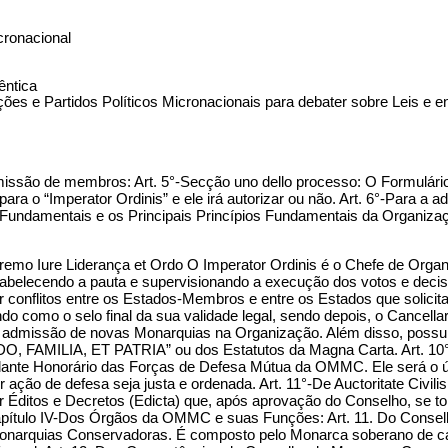
ronacional
êntica
es e Partidos Políticos Micronacionais para debater sobre Leis e e
issão de membros: Art. 5°-Secção uno dello processo: O Formulário se
te para o “Imperator Ordinis” e ele irá autorizar ou não. Art. 6°-Pa
s Fundamentais e os Principais Princípios Fundamentais da Organiz
upremo Iure Liderança et Ordo O Imperator Ordinis é o Chefe de Org
abelecendo a pauta e supervisionando a execução dos votos e decisõ
r conflitos entre os Estados-Membros e entre os Estados que solici
como o selo final da sua validade legal, sendo depois, o Cancellariu
a admissão de novas Monarquias na Organização. Além disso, possui 
AMILIA, ET PATRIA” ou dos Estatutos da Magna Carta. Art. 10°-De 
nte Honorário das Forças de Defesa Mútua da OMMC. Ele será o úni
ação de defesa seja justa e ordenada. Art. 11°-De Auctoritate Civilis
itir Éditos e Decretos (Edicta) que, após aprovação do Conselho, s
. Capítulo IV-Dos Órgãos da OMMC e suas Funções: Art. 11. Do Con
roMonarquias Conservadoras. É composto pelo Monarca soberano de 