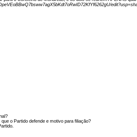
/1zDpeVEoBBwQ7bsww7agX5bKdt7oRwID72KfYf6262gU/edit?usp=sha
nal?
e o Partido defende e motivo para filiação?
artido.