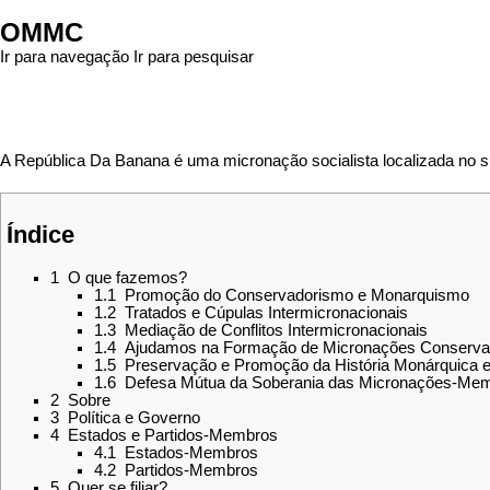
OMMC
Ir para navegação
Ir para pesquisar
A República Da Banana é uma micronação socialista localizada no su
Índice
1
O que fazemos?
1.1
Promoção do Conservadorismo e Monarquismo
1.2
Tratados e Cúpulas Intermicronacionais
1.3
Mediação de Conflitos Intermicronacionais
1.4
Ajudamos na Formação de Micronações Conserva
1.5
Preservação e Promoção da História Monárquica e
1.6
Defesa Mútua da Soberania das Micronações-Me
2
Sobre
3
Política e Governo
4
Estados e Partidos-Membros
4.1
Estados-Membros
4.2
Partidos-Membros
5
Quer se filiar?