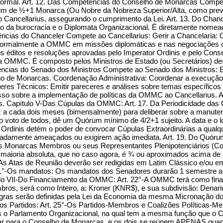
o formal. Art. 12. Das Competências do Conselho de Monarcas Comp
 de ½+1 Monarca (Ou Nobre da Nobreza Superior/Alta, como previsto
o Cancellarius, assegurando o cumprimento da Lei. Art. 13. Do Chanc
ão da burocracia e o Diplomata Organizacional. É diretamente nomead
ncias do Chanceler Compete ao Cancellarius: Gerir a Chancelaria: Or
 formalmente a OMMC em missões diplomáticas e nas negociações co
os éditos e resoluções aprovadas pelo Imperator Ordinis e pelo Con
 da OMMC. É composto pelos Ministros de Estado (ou Secretários) d
ências do Senado dos Ministros Compete ao Senado dos Ministros: El
 de Monarcas. Coordenação Administrativa: Coordenar a execução d
es Técnicos: Emitir pareceres e análises sobre temas específicos (
resso sobre a implementação de políticas da OMMC ao Cancellarius. A
 Capítulo V-Das Cúpulas da OMMC: Art. 17. Da Periodicidade das 
z a cada dois meses (bimensalmente) para deliberar sobre a manuten
 voto de todos, dê um Quórum mínimo de 4/2+1 sujeito. A data e o lo
r Ordinis detém o poder de convocar Cúpulas Extraordinárias a qualq
mente ameaçados ou exigirem ação imediata. Art. 19. Do Quórum e
os Monarcas Membros ou seus Representantes Plenipotenciários (Conf
maioria absoluta, que no caso agora, é ¾ ou aproximados acima de 2
s. As Atas de Reunião deverão ser redigidas em Latim Clássico e/ou
21°-Os mandatos: Os mandatos dos Senadores durarão 1 semestre anu
lo VII-Do Financiamento da OMMC: Art. 22°-A OMMC terá como financ
, será como Inteiro, a: Kroner (KNR$), e sua subdivisão: Denariu
egras serão definidas pela Lei da Economia da mesma Micronação do
I-Dos Partidos: Art. 25°-Os Partidos-Membros e Coalizões Política
os o Parlamento Organizacional, na qual tem a mesma função que o 
r para o Conselho de Monarcas, e os dois se reúnem APENAS quando