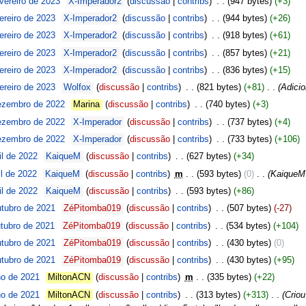
vereiro de 2023
‎
X-Imperador2
discussão
contribs
‎
947 bytes
+3
ereiro de 2023
‎
X-Imperador2
discussão
contribs
‎
944 bytes
+26
ereiro de 2023
‎
X-Imperador2
discussão
contribs
‎
918 bytes
+61
ereiro de 2023
‎
X-Imperador2
discussão
contribs
‎
857 bytes
+21
ereiro de 2023
‎
X-Imperador2
discussão
contribs
‎
836 bytes
+15
ereiro de 2023
‎
Wolfox
discussão
contribs
‎
821 bytes
+81
‎
Adicio
ezembro de 2022
‎
Marina
discussão
contribs
‎
740 bytes
+3
ezembro de 2022
‎
X-Imperador
discussão
contribs
‎
737 bytes
+4
ezembro de 2022
‎
X-Imperador
discussão
contribs
‎
733 bytes
+106
il de 2022
‎
KaiqueM
discussão
contribs
‎
627 bytes
+34
l de 2022
‎
KaiqueM
discussão
contribs
‎
m
593 bytes
0
‎
Kaique
il de 2022
‎
KaiqueM
discussão
contribs
‎
593 bytes
+86
tubro de 2021
‎
ZéPitomba019
discussão
contribs
‎
507 bytes
-27
tubro de 2021
‎
ZéPitomba019
discussão
contribs
‎
534 bytes
+104
tubro de 2021
‎
ZéPitomba019
discussão
contribs
‎
430 bytes
0
tubro de 2021
‎
ZéPitomba019
discussão
contribs
‎
430 bytes
+95
ho de 2021
‎
MiltonACN
discussão
contribs
‎
m
335 bytes
+22
ho de 2021
‎
MiltonACN
discussão
contribs
‎
313 bytes
+313
‎
Criou