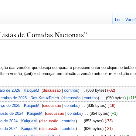
Ler
Ver c
“Listas de Comidas Nacionais”
ção das versões que deseja comparar e pressione enter ou clique no botão na 
última versão,
(ant)
= diferenças em relação a versão anterior,
m
= edição me
aio de 2026
‎
KaiqueM
discussão
contribs
‎
868 bytes
-82
zembro de 2025
‎
Das KreuzReich
discussão
contribs
‎
950 bytes
+11
rço de 2025
‎
KaiqueM
discussão
contribs
‎
835 bytes
-19
gosto de 2024
‎
KaiqueM
discussão
contribs
‎
854 bytes
+1
ho de 2024
‎
KaiqueM
discussão
contribs
‎
853 bytes
-73
ho de 2024
‎
KaiqueM
discussão
contribs
‎
926 bytes
-21