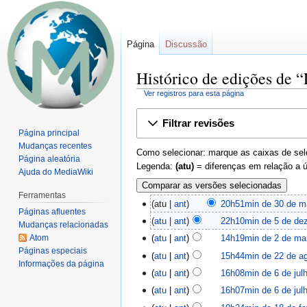
Página
Discussão
Histórico de edições de 
Ver registros para esta página
Ir
Ir
Filtrar revisões
para
para
Página principal
navegação
pesquisar
Mudanças recentes
Como selecionar: marque as caixas de sele
Página aleatória
Legenda:
(atu)
= diferenças em relação a 
Ajuda do MediaWiki
Ferramentas
atu
ant
20h51min de 30 de m
Páginas afluentes
atu
ant
22h10min de 5 de de
Mudanças relacionadas
Atom
atu
ant
14h19min de 2 de ma
Páginas especiais
atu
ant
15h44min de 22 de a
Informações da página
atu
ant
16h08min de 6 de jul
atu
ant
16h07min de 6 de jul