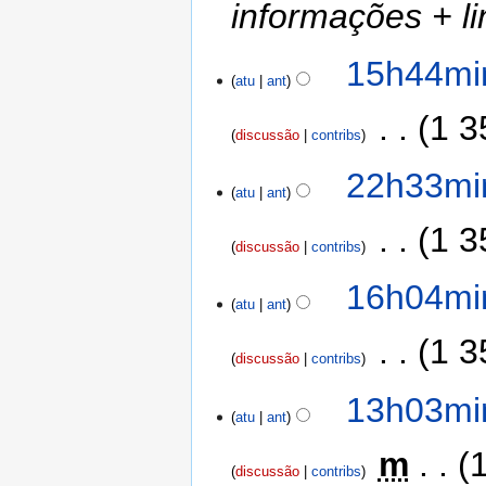
informações + li
15h44min
atu
ant
‎
1 3
discussão
contribs
22h33min
atu
ant
‎
1 3
discussão
contribs
16h04min
atu
ant
‎
1 3
discussão
contribs
13h03min
atu
ant
‎
m
discussão
contribs