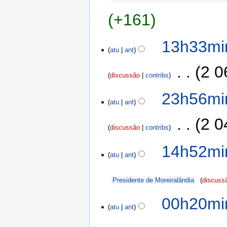
+161
13h33mi
atu
ant
‎
2 0
discussão
contribs
23h56mi
atu
ant
‎
2 0
discussão
contribs
14h52mi
atu
ant
Presidente de Moreiralândia
discuss
00h20mi
atu
ant