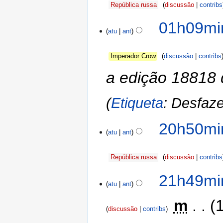
República russa
discussão
contribs
01h09mi
atu
ant
Imperador Crow
discussão
contribs
a edição 18818
Etiqueta
:
Desfaze
20h50mi
atu
ant
República russa
discussão
contribs
21h49min
atu
ant
‎
m
discussão
contribs