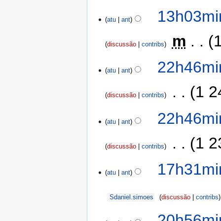
13h03min
atu
ant
‎
m
discussão
contribs
22h46min
atu
ant
‎
1 2
discussão
contribs
22h46min
atu
ant
‎
1 2
discussão
contribs
17h31mi
atu
ant
Sdaniel.simoes
discussão
contribs
20h56mi