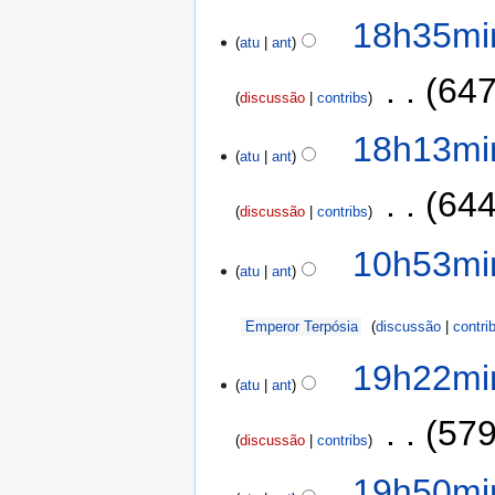
18h35mi
atu
ant
‎
647
discussão
contribs
18h13mi
atu
ant
‎
644
discussão
contribs
10h53mi
atu
ant
Emperor Terpósia
discussão
contri
19h22min
atu
ant
‎
579
discussão
contribs
19h50min