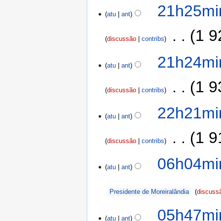
21h25mi
atu
ant
‎
1 9
discussão
contribs
21h24mi
atu
ant
‎
1 9
discussão
contribs
22h21mi
atu
ant
‎
1 9
discussão
contribs
06h04min
atu
ant
Presidente de Moreiralândia
discuss
05h47min
atu
ant