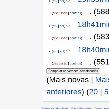
atu
ant
‎
588
discussão
contribs
18h41min
atu
ant
‎
583
discussão
contribs
18h40min
atu
ant
‎
551
discussão
contribs
(Mais novas |
Mai
anteriores
) (
20
|
5
Política de privacidade
Sobre Micropedia
Termo de re