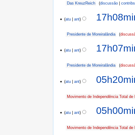
Das KreuzReich
discussão
contrib
17h08mi
atu
ant
Presidente de Moreiralândia
discuss
17h07mi
atu
ant
Presidente de Moreiralândia
discuss
05h20mi
atu
ant
Movimento de Independência Total de 
05h00mi
atu
ant
Movimento de Independência Total de 