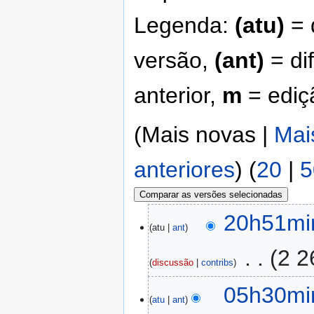
Legenda:
(atu)
= 
versão,
(ant)
= di
anterior,
m
= ediç
(Mais novas |
Mai
anteriores
) (
20
|
5
20h51min
atu
ant
‎
2 2
discussão
contribs
05h30min
atu
ant