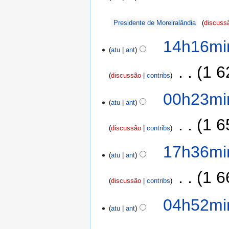
Presidente de Moreiralândia
discuss
14h16mi
atu
ant
‎
1 6
discussão
contribs
00h23min
atu
ant
‎
1 6
discussão
contribs
17h36min
atu
ant
‎
1 6
discussão
contribs
04h52mi
atu
ant