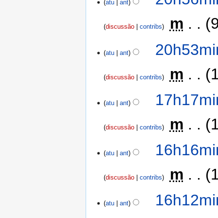
atu
ant
‎
m
discussão
contribs
20h53mi
atu
ant
‎
m
discussão
contribs
17h17mi
atu
ant
‎
m
discussão
contribs
16h16mi
atu
ant
‎
m
discussão
contribs
16h12mi
atu
ant