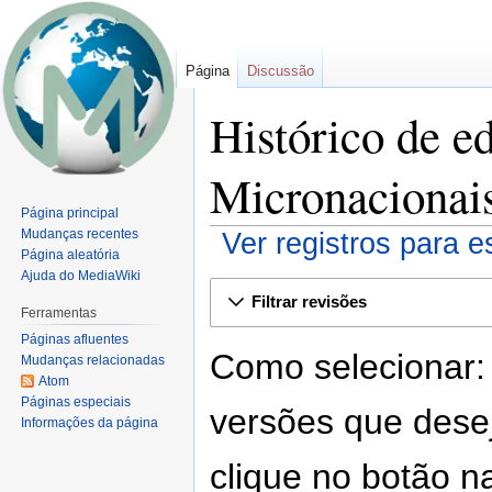
Página
Discussão
Histórico de e
Micronacionai
Página principal
Mudanças recentes
Ver registros para e
Página aleatória
Ajuda do MediaWiki
Ir
Ir
Filtrar revisões
para
para
Ferramentas
navegação
pesquisar
Páginas afluentes
Como selecionar:
Mudanças relacionadas
Atom
Páginas especiais
versões que dese
Informações da página
clique no botão na