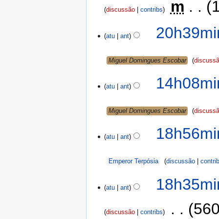
‎
m
discussão
contribs
20h39min
atu
ant
Miguel Domingues Escobar
discuss
14h08min
atu
ant
Miguel Domingues Escobar
discuss
18h56mi
atu
ant
Emperor Terpósia
discussão
contri
18h35mi
atu
ant
‎
560
discussão
contribs