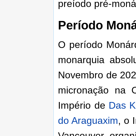
preíodo pré-moná
Período Moná
O período Monárq
monarquia absol
Novembro de 2025
micronação na 
Império de
Das K
do Araguaxim
, o 
Vancouver, organ