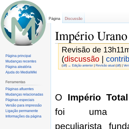
Página
Discussão
Império Urano
Revisão de 13h11m
Página principal
(
discussão
|
contri
Mudanças recentes
(
dif
)
← Edição anterior
|
Revisão atual
(
dif
) |
Ver
Página aleatória
Ajuda do MediaWiki
Ir
Ir
para
para
Ferramentas
navegação
pesquisar
Páginas afluentes
O
Império Tota
Mudanças relacionadas
Páginas especiais
Versão para impressão
foi uma mi
Ligação permanente
Informações da página
peculiarista fu