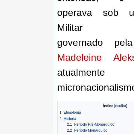
operava sob 
Militar Nac
governado pela
Madeleine Alek
atualmente
micronacionalism
Índice
1
Etimologia
2
Historia
2.1
Período Pré-Monárquico
2.2
Período Monárquico