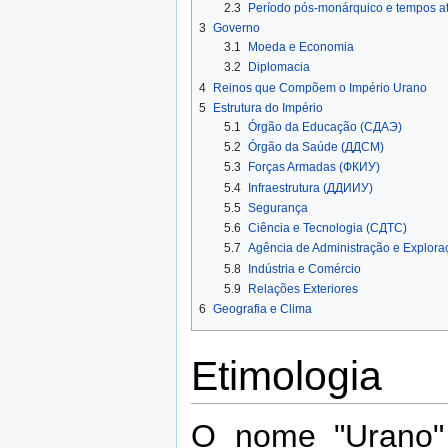
2.3
Período pós-monárquico e tempos a
3
Governo
3.1
Moeda e Economia
3.2
Diplomacia
4
Reinos que Compõem o Império Urano
5
Estrutura do Império
5.1
Órgão da Educação (СДАЭ)
5.2
Órgão da Saúde (ДДСМ)
5.3
Forças Armadas (ФКИУ)
5.4
Infraestrutura (ДДИИУ)
5.5
Segurança
5.6
Ciência e Tecnologia (СДТС)
5.7
Agência de Administração e Explor
5.8
Indústria e Comércio
5.9
Relações Exteriores
6
Geografia e Clima
Etimologia
O nome "Urano"