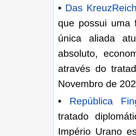
•
Das KreuzReic
que possui uma f
única aliada at
absoluto, econom
através do trata
Novembro de 202
•
República Fin
tratado diplomá
Império Urano e