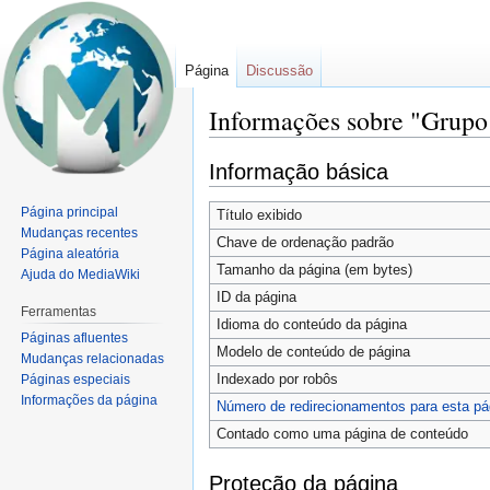
Página
Discussão
Informações sobre "Gru
Ir
Ir
Informação básica
para
para
navegação
pesquisar
Página principal
Título exibido
Mudanças recentes
Chave de ordenação padrão
Página aleatória
Tamanho da página (em bytes)
Ajuda do MediaWiki
ID da página
Ferramentas
Idioma do conteúdo da página
Páginas afluentes
Modelo de conteúdo de página
Mudanças relacionadas
Indexado por robôs
Páginas especiais
Informações da página
Número de redirecionamentos para esta pá
Contado como uma página de conteúdo
Proteção da página