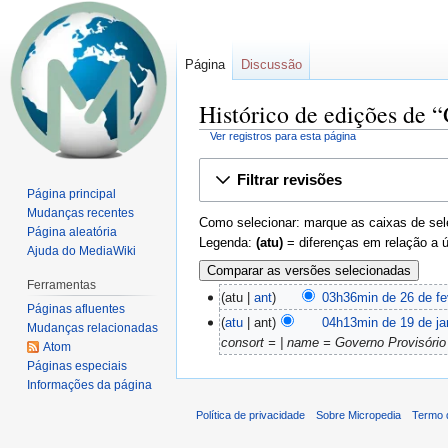
Página
Discussão
Histórico de edições de 
Ver registros para esta página
Ir
Ir
Filtrar revisões
para
para
Página principal
navegação
pesquisar
Mudanças recentes
Como selecionar: marque as caixas de sele
Página aleatória
Legenda:
(atu)
= diferenças em relação a 
Ajuda do MediaWiki
Ferramentas
atu
ant
03h36min de 26 de fe
Páginas afluentes
atu
ant
04h13min de 19 de ja
Mudanças relacionadas
consort = | name = Governo Provisório d
Atom
Páginas especiais
Informações da página
Política de privacidade
Sobre Micropedia
Termo 