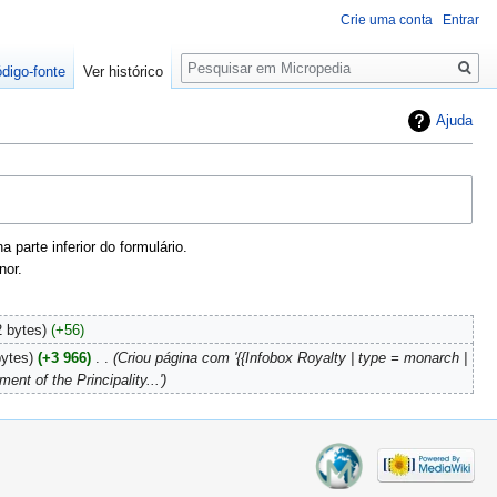
Crie uma conta
Entrar
Pesquisa
ódigo-fonte
Ver histórico
Ajuda
parte inferior do formulário.
nor.
2 bytes
+56
bytes
+3 966
‎
Criou página com '{{Infobox Royalty | type = monarch |
nt of the Principality...'