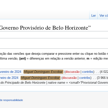
Ler
Ver c
“Governo Provisório de Belo Horizonte”
ção das versões que deseja comparar e pressione enter ou clique no botão na 
última versão,
(ant)
= diferenças em relação a versão anterior,
m
= edição me
vereiro de 2024
‎
Miguel Domingues Escobar
discussão
contribs
‎
4 02
neiro de 2024
‎
Miguel Domingues Escobar
discussão
contribs
‎
3 966 
o Principado de Belo Horizonte | native name = <small>''Provisional Governme
de responsabilidade