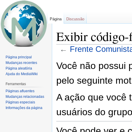
Página
Discussão
Exibir código-
←
Frente Comunist
Página principal
Ir
Ir
Você não possui p
Mudanças recentes
para
para
Página aleatória
navegação
pesquisar
Ajuda do MediaWiki
pelo seguinte mot
Ferramentas
Páginas afluentes
A ação que você t
Mudanças relacionadas
Páginas especiais
Informações da página
usuários do grup
Você pode ver e c