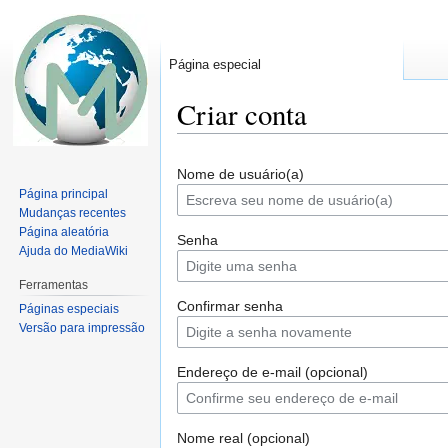
Página especial
Criar conta
Ir
Ir
Nome de usuário(a)
para
para
Página principal
navegação
pesquisar
Mudanças recentes
Página aleatória
Senha
Ajuda do MediaWiki
Ferramentas
Confirmar senha
Páginas especiais
Versão para impressão
Endereço de e-mail (opcional)
Nome real (opcional)