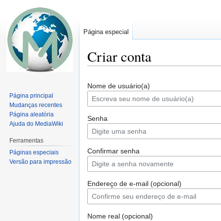
Página especial
Criar conta
Ir
Ir
Nome de usuário(a)
para
para
Página principal
navegação
pesquisar
Mudanças recentes
Página aleatória
Senha
Ajuda do MediaWiki
Ferramentas
Confirmar senha
Páginas especiais
Versão para impressão
Endereço de e-mail (opcional)
Nome real (opcional)