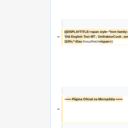
{{DISPLAYTITLE:<span style
=
"font-family:
−
'
Old English Text MT
'
, 
'
UnifrakturCook
'
, se
110%;">Das 
KreuzReich
</span>
}}
=
=== Página Oficial na Micropédia ====
−