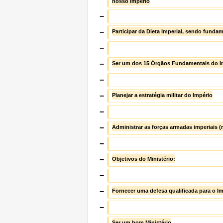
nosso Império
−
−
Participar da Dieta Imperial, sendo fund
−
−
Ser um dos 15 Órgãos Fundamentais do I
−
−
Planejar a estratégia militar do Império
−
−
Administrar as forças armadas imperiais (
−
−
Objetivos do Ministério:
−
−
Fornecer uma defesa qualificada para o I
−
Ser um bom Ministério