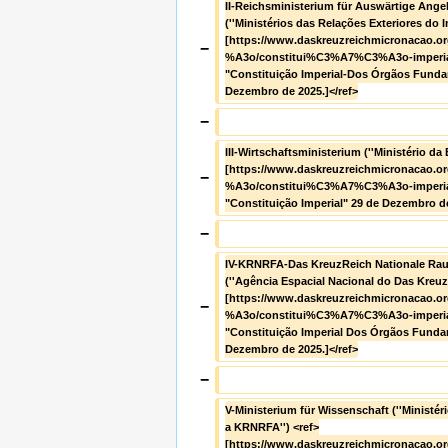
II-Reichsministerium für Auswärtige Ange
(''Ministérios das Relações Exteriores do Im
[https://www.daskreuzreichmicronacao.
−
%A3o/constitui%C3%A7%C3%A3o-imperial
"Constituição Imperial-Dos Órgãos Fundam
Dezembro de 2025.]</ref>
−
III-Wirtschaftsministerium (''Ministério da
[https://www.daskreuzreichmicronacao.
−
%A3o/constitui%C3%A7%C3%A3o-imperial
"Constituição Imperial" 29 de Dezembro de
−
IV-KRNRFA-Das KreuzReich Nationale Rau
(''Agência Espacial Nacional do Das KreuzR
[https://www.daskreuzreichmicronacao.
−
%A3o/constitui%C3%A7%C3%A3o-imperial
"Constituição Imperial Dos Órgãos Fundam
Dezembro de 2025.]</ref>
−
V-Ministerium für Wissenschaft (''Ministé
a KRNRFA'') <ref>
[https://www.daskreuzreichmicronacao.