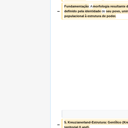
Fundamentação
: A 
morfologia resultante 
−
definido pela identidade 
de 
seu povo, unin
populacional à estrutura de poder.
5. Kreuzianerland-Estrutura: Gentílico (Kr
−
territorial (Land).