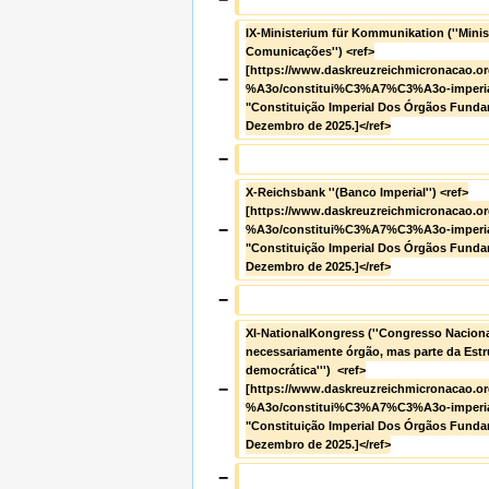
IX-Ministerium für Kommunikation (''Minist
Comunicações'') <ref>
[https://www.daskreuzreichmicronacao.
−
%A3o/constitui%C3%A7%C3%A3o-imperial
"Constituição Imperial Dos Órgãos Fundam
Dezembro de 2025.]</ref>
−
X-Reichsbank ''(Banco Imperial'') <ref>
[https://www.daskreuzreichmicronacao.
−
%A3o/constitui%C3%A7%C3%A3o-imperial
"Constituição Imperial Dos Órgãos Fundam
Dezembro de 2025.]</ref>
−
XI-NationalKongress (''Congresso Nacional'
necessariamente órgão, mas parte da Estr
democrática''')  <ref>
−
[https://www.daskreuzreichmicronacao.
%A3o/constitui%C3%A7%C3%A3o-imperial
"Constituição Imperial Dos Órgãos Fundam
Dezembro de 2025.]</ref>
−