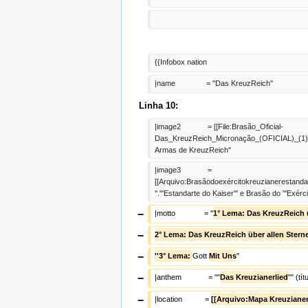
{{Infobox nation
|name               = ''Das KreuzReich''
Linha 10:
|image2             = [[File:Brasão_Oficial-
Das_KreuzReich_Micronação_(OFICIAL)_(1).p
Armas de KreuzReich''
|image3             = 
[[Arquivo:Brasãodoexércitokreuzianerestandar
''.'''Estandarte do Kaiser''' e Brasão do '''Exérci
−
|motto              = ''
1° Lema: Das KreuzReich ü
−
2° Lema: Das KreuzReich über allen Sterne
−
''3° Lema: 
Gott 
Mit Uns
''
−
|anthem             = ''"
Das Kreuzianerlied
"'' (tít
−
|location           = 
[[Arquivo:Mapa Kreuzianer