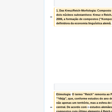
1. Das KreuzReich-Morfologia: Composto p
dois núcleos substantivos: Kreuz e Reich
−
2006, a formação de compostos (''Komposita
definidora da economia linguística alemã.
Etimologia
: 
O termo ''Reich'' remonta ao 
''*rīkiją'', que, conforme estudos do ano d
não apenas um território, mas a esfera de 
−
central. De acordo com 
o 
estudos alemães 
compostos cujo último elemento é Reich 