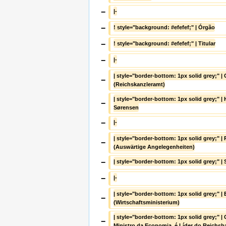
−
|-
−
! style="background: #efefef;" | Órgão
−
! style="background: #efefef;" | Titular
−
|-
| style="border-bottom: 1px solid grey;" | 
−
(Reichskanzleramt)
| style="border-bottom: 1px solid grey;" | 
−
Sørensen
−
|-
| style="border-bottom: 1px solid grey;" | 
−
(Auswärtige Angelegenheiten)
−
| style="border-bottom: 1px solid grey;" | 
−
|-
| style="border-bottom: 1px solid grey;" |
−
(Wirtschaftsministerium)
| style="border-bottom: 1px solid grey;" | 
−
Ministro da Economia, é Líder do Reichsb