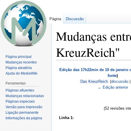
Página
Discussão
Mudanças entre
KreuzReich"
Página principal
Mudanças recentes
Ir
Ir
Página aleatória
Edição das 17h22min de 10 de janeiro 
para
para
Ajuda do MediaWiki
fonte
)
navegação
pesquisar
Das KreuzReich
(
discussão
Ferramentas
← Edição anterior
Páginas afluentes
Mudanças relacionadas
Páginas especiais
Versão para impressão
(52 revisões in
Ligação permanente
Linha 1:
Informações da página