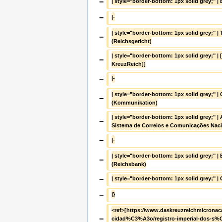
−
| style="border-bottom: 1px solid grey;" | 
−
|-
| style="border-bottom: 1px solid grey;" | T
−
(Reichsgericht)
| style="border-bottom: 1px solid grey;" | [
−
KreuzReich]]
−
|-
| style="border-bottom: 1px solid grey;" 
−
(Kommunikation)
| style="border-bottom: 1px solid grey;" |
−
Sistema de Correios e Comunicações Nac
−
|-
| style="border-bottom: 1px solid grey;" | 
−
(Reichsbank)
−
| style="border-bottom: 1px solid grey;" |
−
|}
<ref>[https://www.daskreuzreichmicronac
−
cidad%C3%A3o/registro-imperial-dos-s%