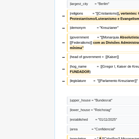
|largest_city       = ''Berlim''  
|religions          = ''[[Cristianismo]]
, vertentes:
−
Protestantismo/Luteranismo e Evangelis
−
|demonym            = ''Kreuzianer''
|government         = ''[[Monarquia 
Absolutista
−
[[Federalismo]] 
com as Divisões Administra
mínima''
−
|head of government =  [[Kaiser]]
|hog_name           =  [[Gregor I, Kaiser de Kre
−
FUNDADOR
)
−
|legislature        =  ''[[Parlamento Kreuzianer]]''
|upper_house = ''Bundesrat''
|lower_house = ''Reichstag''  
|established        = ''01/11/2025''
|area               = ''Confidencial''
|population         = '' 
8 
[[Cidadãos]] Micronaciona