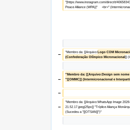
''[https://www.instagram.com/direct/t/4065834
Peace Alliance (WPA)]''     <br>'' (Intermicronac
''Membro da: [[Arquivo:
Logo COM Micronac
−
(Confederação Olímpico Micronacional
]] 
''Membro da: [[Arquivo:Design sem nome (
−
''[[OMMC]] (Intermicronacional e Interparti
−
''Membro da: [[Arquivo:WhatsApp Image 2026-
−
21.52.17.jpeg|25px]] ''Tríplice Aliança Monárqui
(Sucedeu a ''[[OTSAN]]'')''