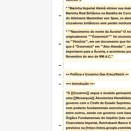
* ''Marinha Imperial Alemã obteve sua maior
Marinha Real Britânica na Batalha de Cor
−
do Almirante Maximilian von Spee, os ale
cruzadores britânicos sem perder nenhum 
* ''"Nascimento do nome da Áustria"-O nom
originalmente '''"Österreich"''' foi encontr
na '''História''', em um documento que foi 
−
que é "Österreich" em '''Alto-Alemão''', s
importante para a Áustria, e aconteceu just
Novembro do ano de 996 d.C.''
−
−
== Política e Governo-Das KreuzReich ==
−
=== Introdução ==
=
''O [[Governo]] segue o modelo germanist
uma [[Monarquia]] Absolutista Hereditária 
governo com o Chefe de Estado Supremo, s
com poderes fundamentais executivos, judic
entre outros, sendo um governo com base 
Órgãos Fundamentais do Império (tais co
Chancelaria Imperial, Reichsbank-Banco Imp
−
previstos na [https://sites.google.com/vie