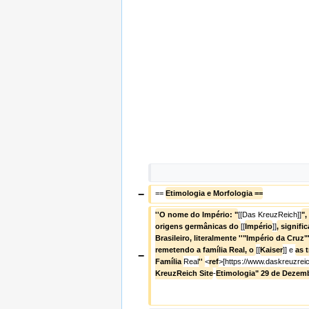
−
== 
Etimologia e Morfologia ==
''O nome do Império: "
[[Das KreuzReich]]
",
origens germânicas do 
[[
Império
]]
, signif
Brasileiro, literalmente ''"Império da Cruz"'
remetendo a família Real, o 
[[
Kaiser
]] e 
as t
−
Família 
Real
'' 
<
ref
>[https://www.daskreuzrei
KreuzReich Site
-
Etimologia" 29 de Dezemb