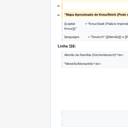
−
−
''Mapa Aproximado de KreuzReich (Pode co
|[capital            = ''KreuzStadt (Palácio Imperi
Kreuz]])''
|languages          = ''Deutsch'' ([[Alemão]]) e [[
Linha 116:
Alemão da Namíbia (Küchendeutsch)''<br>
''Mineirês/Montanhês''<br>