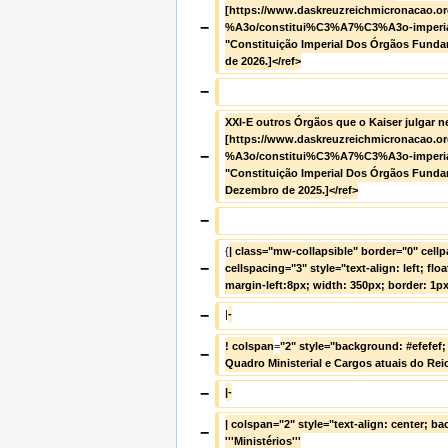
[https://www.daskreuzreichmicronacao.
−
%A3o/constitui%C3%A7%C3%A3o-imperial
"Constituição Imperial Dos Órgãos Fundam
de 2026.]</ref>
−
XXI-E outros Órgãos que o Kaiser julgar ne
[https://www.daskreuzreichmicronacao.
−
%A3o/constitui%C3%A7%C3%A3o-imperial
"Constituição Imperial Dos Órgãos Fundam
Dezembro de 2025.]</ref>
−
{
| class="mw-collapsible" border="0" cellp
−
cellspacing="3" style="text-align: left; float
margin-left:8px; width: 350px; border: 1px
−
|
-
! colspan
=
"2" style="background: #efefef; t
−
Quadro Ministerial e Cargos atuais do Rei
−
|-
| colspan="2" style="text-align: center; bac
−
'''Ministérios'''