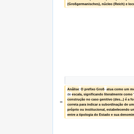
(Großgermanisches), núcleo (Reich) e loc
Análise
: 
O prefixo Groß
- 
de 
escala, significando literalmente como 
'
construção no caso genitivo (des...) é a f
−
correta para indicar a subordinação de um
próprio ou institucional, estabelecendo um
entre a tipologia do Estado e sua denomin