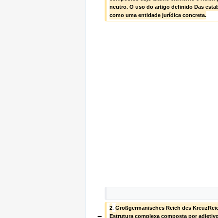
neutro. O uso do artigo definido Das esta
como uma entidade jurídica concreta.
2
. 
Großgermanisches Reich des KreuzRei
−
Estrutura complexa composta por adjetivo