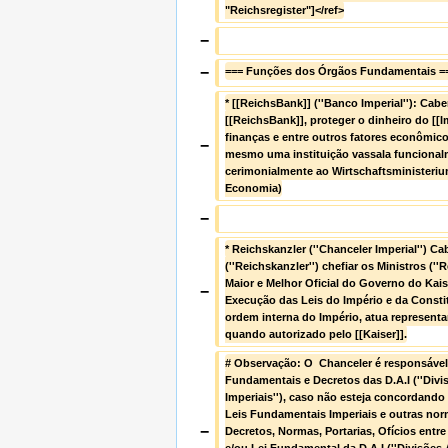
"Reichsregister"]</ref>
−
−
=== Funções dos Órgãos Fundamentais =
* [[ReichsBank]] (''Banco Imperial''): Cabe
[[ReichsBank]], proteger o dinheiro do [[Im
finanças e entre outros fatores econômico
−
mesmo uma instituição vassala funcionalm
cerimonialmente ao Wirtschaftsministerium
Economia)
−
* Reichskanzler (''Chanceler Imperial'') Ca
(''Reichskanzler'') chefiar os Ministros (''R
Maior e Melhor Oficial do Governo do Kaise
−
Execução das Leis do Império e da Constit
ordem interna do Império, atua representan
quando autorizado pelo [[Kaiser]].
# Observação: O  Chanceler é responsável p
Fundamentais e Decretos das D.A.I (''Divis
Imperiais''), caso não esteja concordando
Leis Fundamentais Imperiais e outras norm
−
Decretos, Normas, Portarias, Ofícios entre 