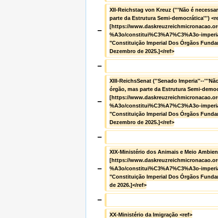
XII-Reichstag von Kreuz ('''Não é necessa
parte da Estrutura Semi-democrática''') <r
[https://www.daskreuzreichmicronacao.
−
%A3o/constitui%C3%A7%C3%A3o-imperial
"Constituição Imperial Dos Órgãos Fundam
Dezembro de 2025.]</ref>
−
XIII-ReichsSenat (''Senado Imperia''--'''Nã
órgão, mas parte da Estrutura Semi-democrá
[https://www.daskreuzreichmicronacao.
−
%A3o/constitui%C3%A7%C3%A3o-imperial
"Constituição Imperial Dos Órgãos Fundam
Dezembro de 2025.]</ref>
−
XIX-Ministério dos Animais e Meio Ambien
[https://www.daskreuzreichmicronacao.
−
%A3o/constitui%C3%A7%C3%A3o-imperial
"Constituição Imperial Dos Órgãos Fundam
de 2026.]</ref>
−
XX-Ministério da Imigração <ref>