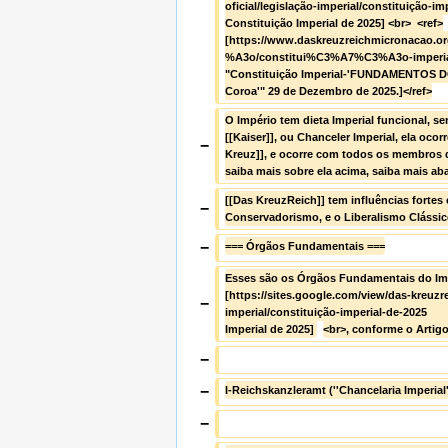
oficial/legislação-imperial/constituição-im
Constituição Imperial de 2025] <br>  <ref>
[https://www.daskreuzreichmicronacao.
%A3o/constitui%C3%A7%C3%A3o-imperial
"Constituição Imperial-'FUNDAMENTOS DO
Coroa'" 29 de Dezembro de 2025.]</ref>
O Império tem dieta Imperial funcional, s
[[Kaiser]], ou Chanceler Imperial, ela ocor
−
Kreuz]], e ocorre com todos os membros d
saiba mais sobre ela acima, saiba mais aba
[[Das KreuzReich]] tem influências fortes
−
Conservadorismo, e o Liberalismo Clássic
−
=== Órgãos Fundamentais ===
Esses são os Órgãos Fundamentais do Impé
[https://sites.google.com/view/das-kreuzrei
−
imperial/constituição-imperial-de-2025       
Imperial de 2025] 
<br>, conforme o Artigo
−
−
I-Reichskanzleramt (''Chancelaria Imperial'
−