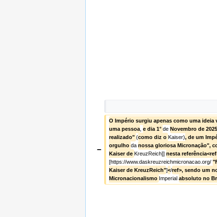
O Império surgiu apenas como uma ideia v
uma pessoa
, 
e dia 1° 
de 
Novembro de 2025
realizado" 
(
como diz o 
Kaiser)
, de um Impé
orgulho 
da 
nossa gloriosa Micronação", c
−
Kaiser de 
KreuzReich]] 
nesta referência<ref
[https://www.daskreuzreichmicronacao.org/ 
"
Kaiser de KreuzReich"
]
<
/
ref>, sendo um n
Micronacionalismo 
Imperial 
absoluto no Br