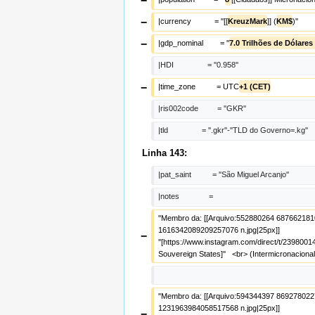
−
−
|currency           = ''[[
KreuzMark
]] (
KM$
)''
−
|gdp_nominal        = ''
7.0 Trilhões de Dólare
|HDI                = ''0.958''
−
|time_zone          = UTC
+1 (CET)
|ris002code         = ''GKR''
|tld                = ''.gkr''-''TLD do Governo=.kg''
Linha 143:
|pat_saint          = ''São Miguel Arcanjo''
|notes              =  
''Membro da: [[Arquivo:552880264 687662181
1616342089209257076 n.jpg|25px]] 
−
''[https://www.instagram.com/direct/t/2398001
Souvereign States]''   <br> (Intermicronacional)
''Membro da: [[Arquivo:594344397 869278022
1231963984058517568 n.jpg|25px]] 
−