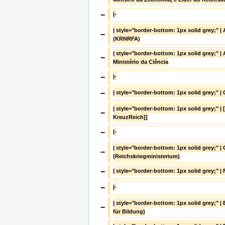
−
|-
| style="border-bottom: 1px solid grey;" | 
−
(KRNRFA)
| style="border-bottom: 1px solid grey;" |
−
Ministério da Ciência
−
|-
−
| style="border-bottom: 1px solid grey;" |
| style="border-bottom: 1px solid grey;" | [
−
KreuzReich]]
−
|-
| style="border-bottom: 1px solid grey;" | 
−
(Reichskriegministerium)
−
| style="border-bottom: 1px solid grey;" | 
−
|-
| style="border-bottom: 1px solid grey;" |
−
für Bildung)