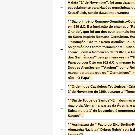
A data ''1° de Novembro'', foi uma data im
−
especialmente para Nações germânicas que
KreuzReich, sendo datas importantes:
* ''Sacro Império Romano-Germânico-Coroaçã
em 936 d.C. E a fundação do chamado "Rei
Grande", que foi um dos eventos mais impo
do Sacro Império Romano-Germânico. Esta
'''fundação''' do '''1° Reich Alemão''', ou s
os germânicos foram formalmente unificad
−
coroa''', com a Nomeação de '''Otto I, o Gra
dos Germânicos''' pela primeira vez na '''H
Papa coroou Otto em 962 d.C. o mesmo foi
Duques Alemães em '''Aachen''' como Rei
marcando a data que os '''Germânicos''' n
não '''O Papa'''.
* ''Ordem dos Cavaleiros Teutônicos''-Cri
−
1° de Novembro de 1190, durante a '''Tercei
* ''Dia de Todos os Santos''-Em algumas r
macro da Alemanha, partes da Áustria, e a
−
Suíça, no dia 1° de Novembro é comemorad
Santos'''.''
* ''Assinatura do '''Pacto do Eixo Berlim-Ro
−
Alemanha Nazista (''Drittes Reich'') e a Itália
fascista'').