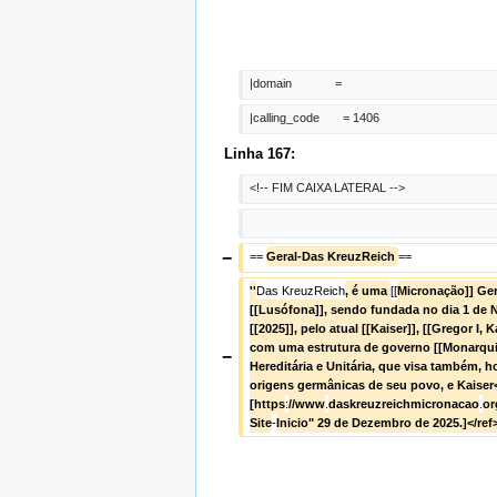
|domain             =  
|calling_code       = 1406
Linha 167:
<!-- FIM CAIXA LATERAL -->
−
== 
Geral-Das KreuzReich 
==
''
Das KreuzReich
, é uma 
[[
Micronação]] Ger
[[Lusófona]], sendo fundada no dia 1 de 
[[2025]], pelo atual [[Kaiser]], [[Gregor I, K
com uma estrutura de governo [[Monarquis
−
Hereditária e Unitária, que visa também, 
origens germânicas de seu povo, e Kaiser
[https
:
//www
.
daskreuzreichmicronacao
.
or
Site
-
Inicio" 29 de Dezembro de 2025.]</ref