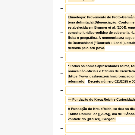
−
Etimologia: Proveniente do Proto-Germânico
terra delimitada).Diferenciação: Conforme 
estabelecida em Brunner et al. (2004), enq
−
conceito jurídico-político de soberania, -L
física e geográfica. A nomenclatura segue
de Deutschland (''Deutsch + Land''), esta
definida pelo seu povo.
−
* Todos os nomes apresentados acima, fo
nomes não-oficiais e Oficiais de KreuzRei
−
[https://www.daskreuzreichmicronacao.o
reformado 
Decreto número 021/2025 e 00
−
−
== Fundação do KreuzReich e Curiosidade
A Fundação do KreuzReich, se deu no dia
−
''Anno Domini'' de [[2025]], dia de ''Sábado'
vontade do [[Kaiser]] Gregor I.
−