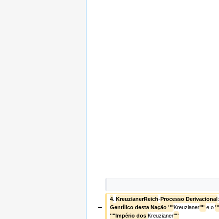
4
. 
KreuzianerReich
-
Processo Derivacional
:
−
Gentílico desta Nação ''"
Kreuzianer
"'' 
e o 
'
''"Império dos 
Kreuzianer
"''