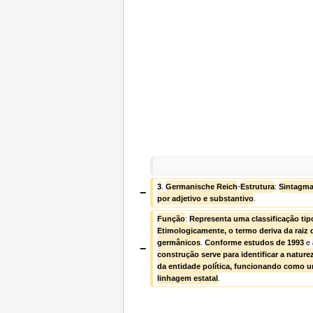
3
. 
Germanische Reich
-
Estrutura
: 
Sintagma
−
por adjetivo e substantivo
.
Função
: 
Representa uma classificação tip
Etimologicamente, o termo deriva da raiz 
germânicos
. 
Conforme estudos de 1993 
e 
−
construção serve para identificar a natureza
da entidade política, funcionando como um
linhagem estatal
.