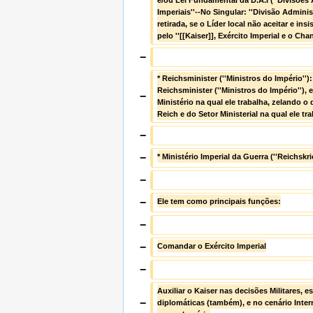
e/ou Lei Fundamental da D.A.I (''Divisões 
Imperiais''--No Singular: ''Divisão Administr
retirada, se o Líder local não aceitar e insis
pelo ''[[Kaiser]], Exército Imperial e o Chan
−
* Reichsminister (''Ministros do Império'')
Reichsminister (''Ministros do Império''),
−
Ministério na qual ele trabalha, zelando o
Reich e do Setor Ministerial na qual ele tra
−
−
* Ministério Imperial da Guerra (''Reichskri
−
−
Ele tem como principais funções:
−
−
Comandar o Exército Imperial
−
Auxiliar o Kaiser nas decisões Militares, es
−
diplomáticas (também), e no cenário Inter