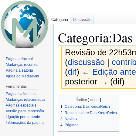
Categoria
Discussão
Categoria:Das
Revisão de 22h53m
Página principal
(
discussão
|
contri
Mudanças recentes
(
dif
)
← Edição ante
Página aleatória
Ajuda do MediaWiki
posterior → (dif)
Ferramentas
Páginas afluentes
Ir
Ir
Mudanças relacionadas
Índice
para
para
Páginas especiais
1
Categoria: Das KreuzReich
navegação
pesquisar
Versão para impressão
2
Resumo sobre Das KreuzReich
Ligação permanente
3
Navbox
Informações da página
4
Páginas