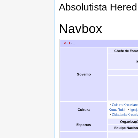
Absolutista Heredi
Navbox
V
·
T
·
E
Chefe de Esta
Governo
•
Cultura Kreuzian
Cultura
KreuzReich
•
Igre
•
Cidadania Kreuzi
Organizaç
Esportes
Equipe Nacion