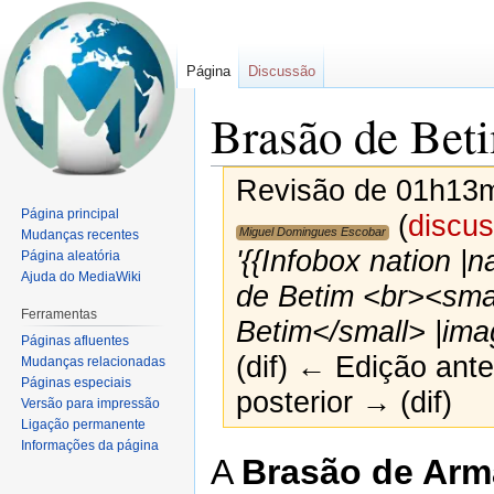
Página
Discussão
Brasão de Bet
Revisão de 01h13m
Página principal
(
discu
Miguel Domingues Escobar
Mudanças recentes
'{{Infobox nation |
Página aleatória
Ajuda do MediaWiki
de Betim <br><smal
Ferramentas
Betim</small> |imag
Páginas afluentes
(dif) ← Edição anter
Mudanças relacionadas
Páginas especiais
posterior → (dif)
Versão para impressão
Ligação permanente
Informações da página
Ir
Ir
A
Brasão de Arma
para
para