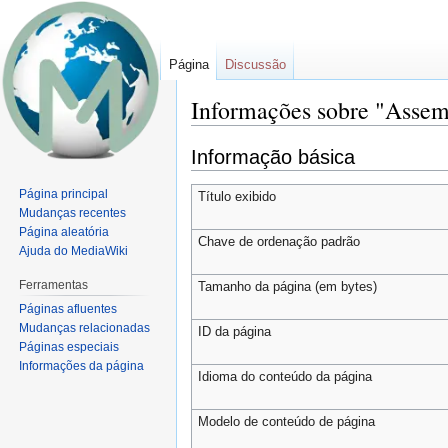
Página
Discussão
Informações sobre "Assem
Ir
Ir
Informação básica
para
para
navegação
pesquisar
Página principal
Título exibido
Mudanças recentes
Página aleatória
Chave de ordenação padrão
Ajuda do MediaWiki
Ferramentas
Tamanho da página (em bytes)
Páginas afluentes
Mudanças relacionadas
ID da página
Páginas especiais
Informações da página
Idioma do conteúdo da página
Modelo de conteúdo de página