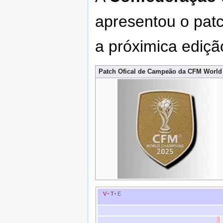
apresentou o patc
a próximica ediç
Patch Ofical de Campeão da CFM World
V
·
T
·
E