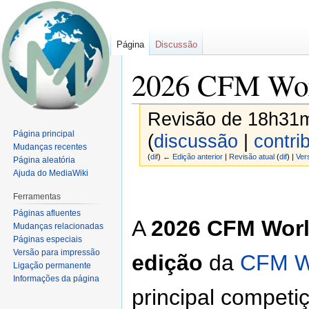
Página
Discussão
2026 CFM Wor
Revisão de 18h31m
Página principal
(
discussão
|
contri
Mudanças recentes
(
dif
)
← Edição anterior
|
Revisão atual
(
dif
) |
Ver
Página aleatória
Ajuda do MediaWiki
Ir
Ir
para
para
Ferramentas
navegação
pesquisar
Páginas afluentes
A
2026 CFM Wor
Mudanças relacionadas
Páginas especiais
Versão para impressão
edição
da
CFM W
Ligação permanente
Informações da página
principal competi