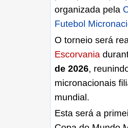
organizada pela
C
Futebol Micronaci
O torneio será re
Escorvania
duran
de 2026
, reunind
micronacionais fi
mundial.
Esta será a prime
Copa do Mundo M