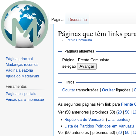
Página
Discussão
Páginas que têm links par
←
Frente Comunista
Ir
Ir
Páginas afluentes
para
para
Página principal
Página:
navegação
pesquisar
Mudanças recentes
seleção
Página aleatória
Ajuda do MediaWiki
Filtros
Ferramentas
Ocultar
transclusões |
Ocultar
ligações |
O
Páginas especiais
Versão para impressão
As seguintes páginas têm link para
Frente 
Ver (50 anteriores | próximos 50) (
20
|
50
|
1
República de Vanuazú
‎
(
← afluentes
)
Lista de Partidos Políticos em Vanuazú
Ver (50 anteriores | próximos 50) (
20
|
50
|
1