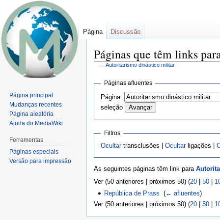
Página
Discussão
Páginas que têm links para
←
Autoritarismo dinástico militar
Ir
Ir
Páginas afluentes
para
para
Página principal
Página:
navegação
pesquisar
Mudanças recentes
seleção
Página aleatória
Ajuda do MediaWiki
Filtros
Ferramentas
Ocultar
transclusões |
Ocultar
ligações |
O
Páginas especiais
Versão para impressão
As seguintes páginas têm link para
Autorit
Ver (50 anteriores | próximos 50) (
20
|
50
|
1
República de Prass
‎
(
← afluentes
)
Ver (50 anteriores | próximos 50) (
20
|
50
|
1